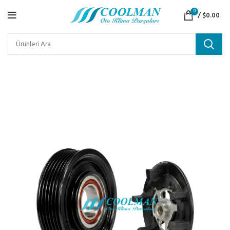
0
/
$
0.00