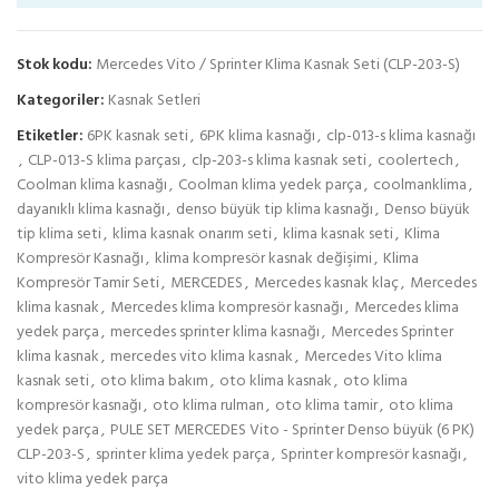
Stok kodu:
Mercedes Vito / Sprinter Klima Kasnak Seti (CLP-203-S)
Kategoriler:
Kasnak Setleri
Etiketler:
6PK kasnak seti
,
6PK klima kasnağı
,
clp-013-s klima kasnağı
,
CLP-013-S klima parçası
,
clp-203-s klima kasnak seti
,
coolertech
,
Coolman klima kasnağı
,
Coolman klima yedek parça
,
coolmanklima
,
dayanıklı klima kasnağı
,
denso büyük tip klima kasnağı
,
Denso büyük
tip klima seti
,
klima kasnak onarım seti
,
klima kasnak seti
,
Klima
Kompresör Kasnağı
,
klima kompresör kasnak değişimi
,
Klima
Kompresör Tamir Seti
,
MERCEDES
,
Mercedes kasnak klaç
,
Mercedes
klima kasnak
,
Mercedes klima kompresör kasnağı
,
Mercedes klima
yedek parça
,
mercedes sprinter klima kasnağı
,
Mercedes Sprinter
klima kasnak
,
mercedes vito klima kasnak
,
Mercedes Vito klima
kasnak seti
,
oto klima bakım
,
oto klima kasnak
,
oto klima
kompresör kasnağı
,
oto klima rulman
,
oto klima tamir
,
oto klima
yedek parça
,
PULE SET MERCEDES Vito - Sprinter Denso büyük (6 PK)
CLP-203-S
,
sprinter klima yedek parça
,
Sprinter kompresör kasnağı
,
vito klima yedek parça