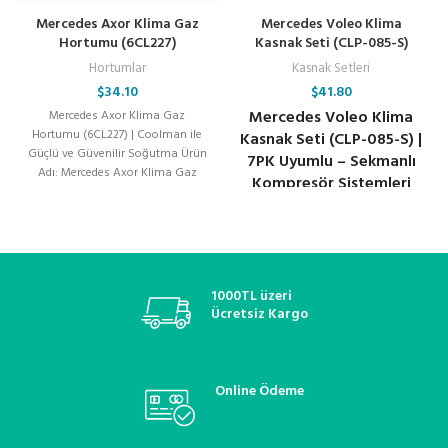
Mercedes Axor Klima Gaz
Mercedes Voleo Klima
Hortumu (6CL227)
Kasnak Seti (CLP-085-S)
Hortumlar
Kasnak Setleri
$
34.10
$
41.80
Mercedes Voleo Klima
Mercedes Axor Klima Gaz
Hortumu (6CL227) | Coolman ile
Kasnak Seti (CLP-085-S) |
Güçlü ve Güvenilir Soğutma Ürün
7PK Uyumlu – Sekmanlı
Adı: Mercedes Axor Klima Gaz
Kompresör Sistemleri
Hortumu
İçin
1000TL üzeri
Ücretsiz Kargo
Online Ödeme