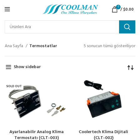
0
/
$
0.00
Ana Sayfa
Termostatlar
5 sonucun tümü gösteriliyor
Show sidebar
SOLD OUT
Ayarlanabilir Analog Klima
Coolertech Klima Dijitali
Termostatı (CLT-003)
(CLT-002)