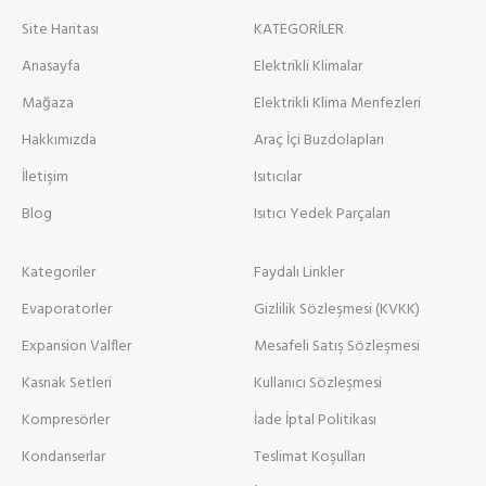
Site Haritası
KATEGORİLER
Anasayfa
Elektrikli Klimalar
Mağaza
Elektrikli Klima Menfezleri
Hakkımızda
Araç İçi Buzdolapları
İletişim
Isıtıcılar
Blog
Isıtıcı Yedek Parçaları
Kategoriler
Faydalı Linkler
Evaporatorler
Gizlilik Sözleşmesi (KVKK)
Expansion Valfler
Mesafeli Satış Sözleşmesi
Kasnak Setleri
Kullanıcı Sözleşmesi
Kompresörler
İade İptal Politikası
Kondanserlar
Teslimat Koşulları