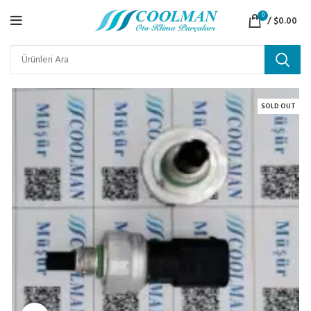
0
/
$
0.00
SOLD OUT