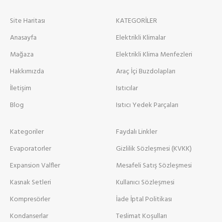
Site Haritası
KATEGORİLER
Anasayfa
Elektrikli Klimalar
Mağaza
Elektrikli Klima Menfezleri
Hakkımızda
Araç İçi Buzdolapları
İletişim
Isıtıcılar
Blog
Isıtıcı Yedek Parçaları
Kategoriler
Faydalı Linkler
Evaporatorler
Gizlilik Sözleşmesi (KVKK)
Expansion Valfler
Mesafeli Satış Sözleşmesi
Kasnak Setleri
Kullanıcı Sözleşmesi
Kompresörler
İade İptal Politikası
Kondanserlar
Teslimat Koşulları