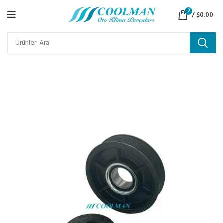
0
/
$
0.00