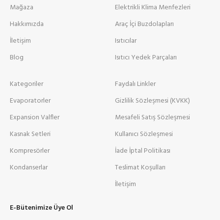
Mağaza
Elektrikli Klima Menfezleri
Hakkımızda
Araç İçi Buzdolapları
İletişim
Isıtıcılar
Blog
Isıtıcı Yedek Parçaları
Kategoriler
Faydalı Linkler
Evaporatorler
Gizlilik Sözleşmesi (KVKK)
Expansion Valfler
Mesafeli Satış Sözleşmesi
Kasnak Setleri
Kullanıcı Sözleşmesi
Kompresörler
İade İptal Politikası
Kondanserlar
Teslimat Koşulları
İletişim
E-Bütenimize Üye Ol