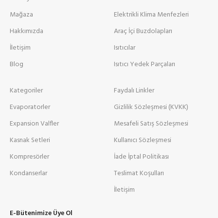
Mağaza
Elektrikli Klima Menfezleri
Hakkımızda
Araç İçi Buzdolapları
İletişim
Isıtıcılar
Blog
Isıtıcı Yedek Parçaları
Kategoriler
Faydalı Linkler
Evaporatorler
Gizlilik Sözleşmesi (KVKK)
Expansion Valfler
Mesafeli Satış Sözleşmesi
Kasnak Setleri
Kullanıcı Sözleşmesi
Kompresörler
İade İptal Politikası
Kondanserlar
Teslimat Koşulları
İletişim
E-Bütenimize Üye Ol