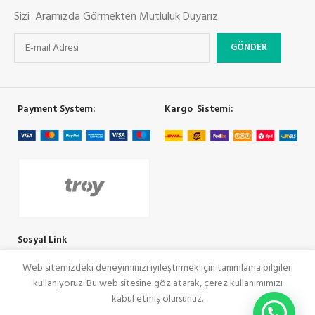
Sizi Aramızda Görmekten Mutluluk Duyarız.
Payment System:
Kargo Sistemi:
Sosyal Link
Web sitemizdeki deneyiminizi iyileştirmek için tanımlama bilgileri
kullanıyoruz. Bu web sitesine göz atarak, çerez kullanımımızı
COOLMAN
SeoRey Tarafından Yapılmıştır. Tüm Hakları Saklıdır
kabul etmiş olursunuz.