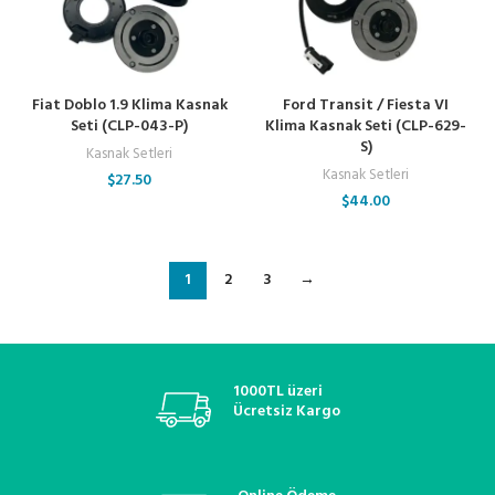
Fiat Doblo 1.9 Klima Kasnak
Ford Transit / Fiesta VI
Seti (CLP-043-P)
Klima Kasnak Seti (CLP-629-
S)
Kasnak Setleri
Kasnak Setleri
$
27.50
$
44.00
1
2
3
→
1000TL üzeri
Ücretsiz Kargo