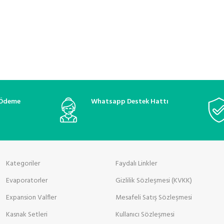
 Ödeme
Whatsapp Destek Hattı
Kategoriler
Faydalı Linkler
Evaporatorler
Gizlilik Sözleşmesi (KVKK)
Expansion Valfler
Mesafeli Satış Sözleşmesi
Kasnak Setleri
Kullanıcı Sözleşmesi