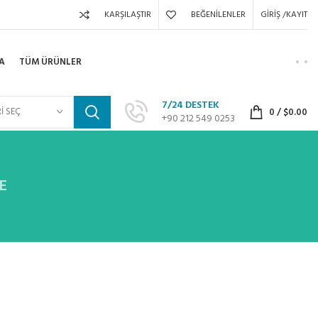
KARŞILAŞTIR
BEĞENILENLER
GIRIŞ /KAYIT
A
TÜM ÜRÜNLER
7/24 DESTEK
I SEÇ
0
/
$
0.00
+90 212 549 0253
E