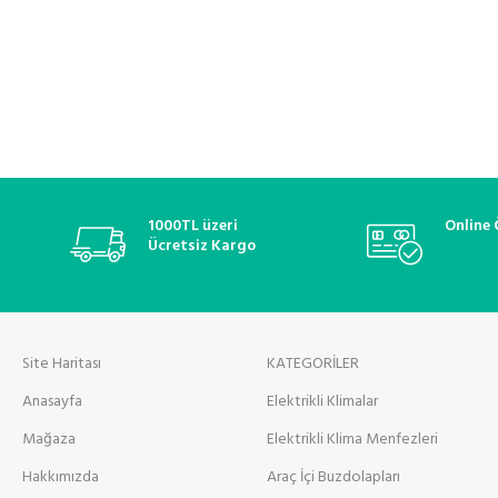
1000TL üzeri
Online
Ücretsiz Kargo
Site Haritası
KATEGORİLER
Anasayfa
Elektrikli Klimalar
Mağaza
Elektrikli Klima Menfezleri
Hakkımızda
Araç İçi Buzdolapları