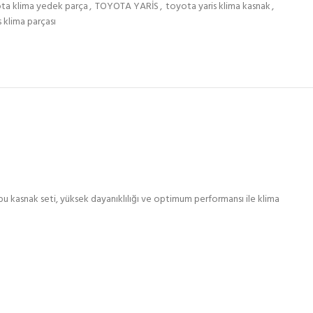
ta klima yedek parça
,
TOYOTA YARİS
,
toyota yaris klima kasnak
,
s klima parçası
u kasnak seti, yüksek dayanıklılığı ve optimum performansı ile klima