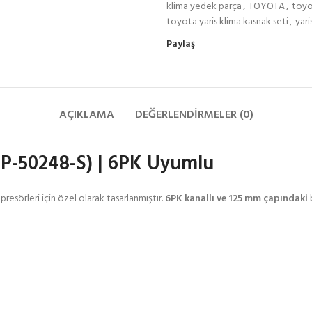
klima yedek parça
,
TOYOTA
,
toyo
toyota yaris klima kasnak seti
,
yari
Paylaş
AÇIKLAMA
DEĞERLENDIRMELER (0)
LP-50248-S) | 6PK Uyumlu
resörleri için özel olarak tasarlanmıştır.
6PK kanallı ve 125 mm çapındaki
b