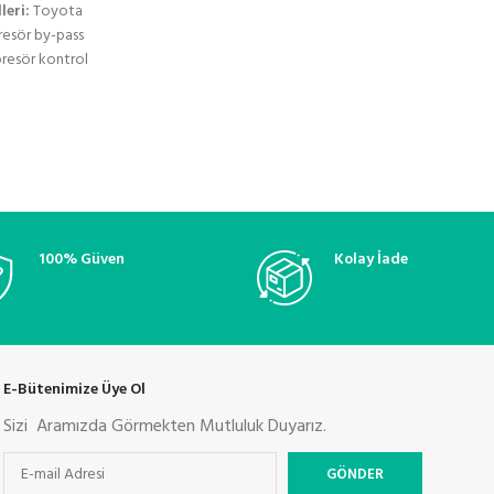
leri:
Toyota
resör by-pass
presör kontrol
enso kompresör
mpresör valfi,
zel klima valfi,
lektrikli valfi,
 akışkan valfi,
arım valfi,
lima bakım ve
100% Güven
Kolay İade
E-Bütenimize Üye Ol
Sizi Aramızda Görmekten Mutluluk Duyarız.