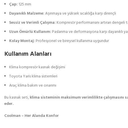
Çap:
125 mm
Dayanıklı Malzeme:
Aşınmaya ve yüksek sıcaklığa karşı dirençli
Sessiz ve Verimli Çalışma:
Kompresör performansını artıran dengeli t
Uzun Ömürlü Kullanım:
Paslanma ve deformasyona karşı dayanıklı ya
Kolay Montaj:
Profesyonel ve bireysel kullanıma uygundur
Kullanım Alanları
Klima kompresör kasnak değişimi
Toyota Yaris klima sistemleri
Araç klima bakım ve onarımı
Bu kasnak seti,
klima sisteminin maksimum verimlilikte çalışmasını sa
eder.
Coolman – Her Alanda Konfor