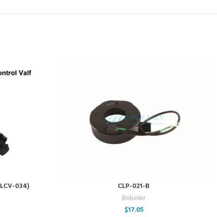
CLCV-034)
CLP-021-B
Bobinler
$
17.05