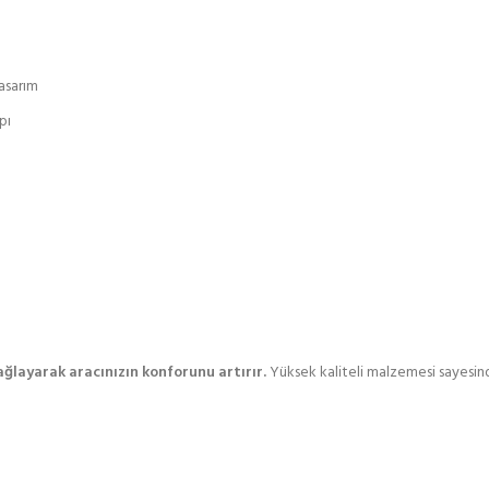
asarım
pı
ğlayarak aracınızın konforunu artırır.
Yüksek kaliteli malzemesi sayesi