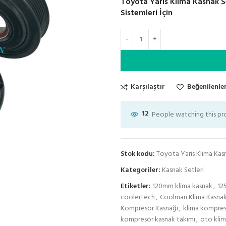
Toyota Yaris Klima Kasnak S
Sistemleri İçin
Karşılaştır
Beğenilenler
12
People watching this p
Stok kodu:
Toyota Yaris Klima Kas
Kategoriler:
Kasnak Setleri
Etiketler:
120mm klima kasnak
,
12
coolertech
,
Coolman Klima Kasna
Kompresör Kasnağı
,
klima kompres
kompresör kasnak takımı
,
oto kli