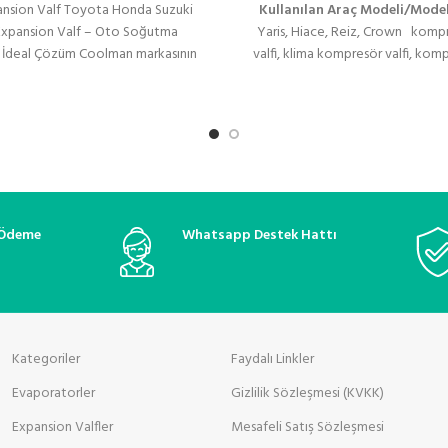
nsion Valf Toyota Honda Suzuki
Kullanılan Araç Modeli/Model
xpansion Valf – Oto Soğutma
Yaris, Hiace, Reiz, Crown komp
in İdeal Çözüm Coolman markasının
valfi, klima kompresör valfi, kom
üstün kalitesi
valfi, klima kompresör flatörü, d
valfi, valeo klima valfi, zexel ko
sanden kompresör kontrol valfi, zig
oto klima yedek parça, kompresör e
klima basınç regülatörü, soğutucu
klima sistemleri, araç klima on
termostatik kontrol valfi, oto k
onarım
 Ödeme
Whatsapp Destek Hattı
Kategoriler
Faydalı Linkler
Evaporatorler
Gizlilik Sözleşmesi (KVKK)
Expansion Valfler
Mesafeli Satış Sözleşmesi