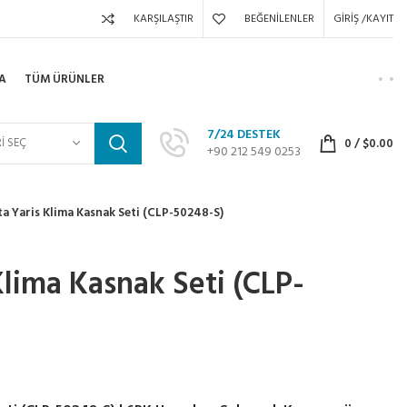
KARŞILAŞTIR
BEĞENILENLER
GIRIŞ /KAYIT
A
TÜM ÜRÜNLER
7/24 DESTEK
I SEÇ
0
/
$
0.00
+90 212 549 0253
a Yaris Klima Kasnak Seti (CLP-50248-S)
Klima Kasnak Seti (CLP-