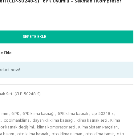
eti (CLP-50248-S) | 6PK Uyumlu – Sekmanlı Kompresör
SEPETE EKLE
e Ekle
roduct now!
nak Seti (CLP-50248-S)
5 mm
,
6 PK
,
6PK klima kasnağı
,
6PK klima kasnak
,
clp-50248-s
,
k
,
coolmanklima
,
dayanıklı klima kasnağı
,
klima kasnak seti
,
Klima
ör kasnak değişimi
,
klima kompresör seti
,
Klima Sistem Parçaları
,
ma bakım
,
oto klima kasnak
,
oto klima rulman
,
oto klima tamir
,
oto