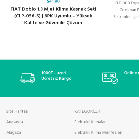
$
41.80
CLE-009 Expa
FIAT Doblo 1.3 Mjet Klima Kasnak Seti
Coolman E
(CLP-056-S) | 6PK Uyumlu – Yüksek
Sistemleri İç
Kalite ve Güvenilir Çözüm
1000TL üzeri
Online
Ücretsiz Kargo
Site Haritası
KATEGORİLER
Anasayfa
Elektrikli Klimalar
Mağaza
Elektrikli Klima Menfezleri