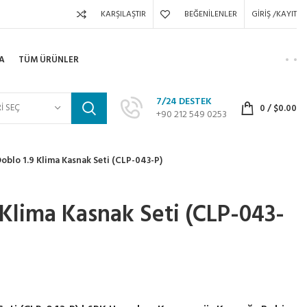
KARŞILAŞTIR
BEĞENILENLER
GIRIŞ /KAYIT
A
TÜM ÜRÜNLER
7/24 DESTEK
I SEÇ
0
/
$
0.00
+90 212 549 0253
Doblo 1.9 Klima Kasnak Seti (CLP-043-P)
 Klima Kasnak Seti (CLP-043-