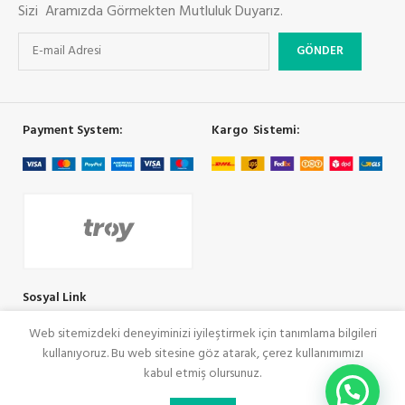
Sizi Aramızda Görmekten Mutluluk Duyarız.
Payment System:
Kargo Sistemi:
Sosyal Link
Web sitemizdeki deneyiminizi iyileştirmek için tanımlama bilgileri
kullanıyoruz. Bu web sitesine göz atarak, çerez kullanımımızı
COOLMAN
SeoRey Tarafından Yapılmıştır. Tüm Hakları Saklıdır
kabul etmiş olursunuz.