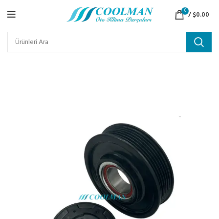
0
/
$
0.00