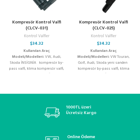
Kompresör Kontrol Valfi
Kompresör Kontrol Valfi
(CLCV-031)
(CLCV-025)
Kontrol Valfler
Kontrol Valfler
$
34.32
$
34.32
Kullanılan Araç
Kullanılan Araç
Modeli/Modelleri:
VW, Audi,
Modeli/Modelleri:
VW Touran,
Skoda İNSİGNİA kompresör by-
Golf, Audi, Skoda yeni sanden
pass valfi, klima kompresör valfi,
kompresör by-pass valfi, klima
kompresör kontrol valfi, klima
kompresör valfi, kompresör
kompresör flatörü, denso
kontrol valfi, klima kompresör
kompresör valfi, valeo klima valfi,
flatörü, denso kompresör valfi,
zexel kompresör valfi, sanden
valeo klima valfi, zexel kompresör
kompresör kontrol valfi, zigzel
valfi, sanden kompresör kontrol
klima valfi, oto klima yedek parça,
valfi, zigzel klima valfi, oto klima
1000TL üzeri
kompresör elektrikli valfi, klima
yedek parça, kompresör elektrikli
Ücretsiz Kargo
basınç regülatörü, soğutucu
valfi, klima basınç regülatörü,
akışkan valfi, klima sistemleri,
soğutucu akışkan valfi, klima
araç klima onarım valfi,
sistemleri, araç klima onarım valfi,
termostatik kontrol valfi, oto
termostatik kontrol valfi, oto
Online Ödeme
klima bakım ve onarım
klima bakım ve onarım