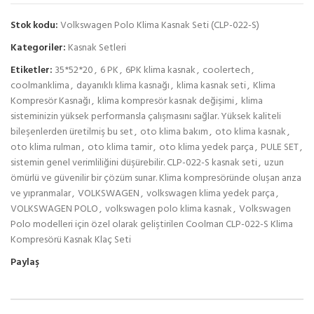
Stok kodu:
Volkswagen Polo Klima Kasnak Seti (CLP-022-S)
Kategoriler:
Kasnak Setleri
Etiketler:
35*52*20
,
6 PK
,
6PK klima kasnak
,
coolertech
,
coolmanklima
,
dayanıklı klima kasnağı
,
klima kasnak seti
,
Klima
Kompresör Kasnağı
,
klima kompresör kasnak değişimi
,
klima
sisteminizin yüksek performansla çalışmasını sağlar. Yüksek kaliteli
bileşenlerden üretilmiş bu set
,
oto klima bakım
,
oto klima kasnak
,
oto klima rulman
,
oto klima tamir
,
oto klima yedek parça
,
PULE SET
,
sistemin genel verimliliğini düşürebilir. CLP-022-S kasnak seti
,
uzun
ömürlü ve güvenilir bir çözüm sunar. Klima kompresöründe oluşan arıza
ve yıpranmalar
,
VOLKSWAGEN
,
volkswagen klima yedek parça
,
VOLKSWAGEN POLO
,
volkswagen polo klima kasnak
,
Volkswagen
Polo modelleri için özel olarak geliştirilen Coolman CLP-022-S Klima
Kompresörü Kasnak Klaç Seti
Paylaş