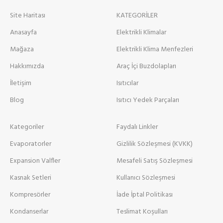
Site Haritası
KATEGORİLER
Anasayfa
Elektrikli Klimalar
Mağaza
Elektrikli Klima Menfezleri
Hakkımızda
Araç İçi Buzdolapları
İletişim
Isıtıcılar
Blog
Isıtıcı Yedek Parçaları
Kategoriler
Faydalı Linkler
Evaporatorler
Gizlilik Sözleşmesi (KVKK)
Expansion Valfler
Mesafeli Satış Sözleşmesi
Kasnak Setleri
Kullanıcı Sözleşmesi
Kompresörler
İade İptal Politikası
Kondanserlar
Teslimat Koşulları