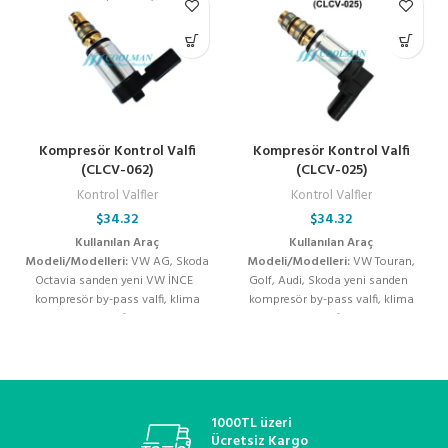
Kompresör Kontrol Valfi
Kompresör Kontrol Valfi
(CLCV-062)
(CLCV-025)
Kontrol Valfler
Kontrol Valfler
$
34.32
$
34.32
Kullanılan Araç
Kullanılan Araç
Modeli/Modelleri:
VW AG, Skoda
Modeli/Modelleri:
VW Touran,
Octavia sanden yeni VW İNCE
Golf, Audi, Skoda yeni sanden
kompresör by-pass valfi, klima
kompresör by-pass valfi, klima
kompresör valfi, kompresör
kompresör valfi, kompresör
kontrol valfi, klima kompresör
kontrol valfi, klima kompresör
flatörü, denso kompresör valfi,
flatörü, denso kompresör valfi,
valeo klima valfi, zexel kompresör
valeo klima valfi, zexel kompresör
valfi, sanden kompresör kontrol
valfi, sanden kompresör kontrol
valfi, zigzel klima valfi, oto klima
valfi, zigzel klima valfi, oto klima
1000TL üzeri
yedek parça, kompresör elektrikli
yedek parça, kompresör elektrikli
Ücretsiz Kargo