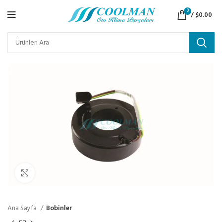
0
/
$
0.00
Click to enlarge
Ana Sayfa
Bobinler