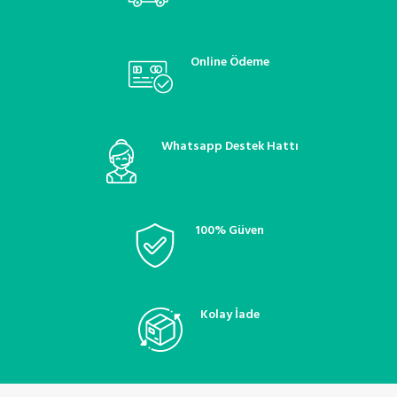
valfi, klima basınç regülatörü,
valfi, klima basınç regülatörü,
soğutucu akışkan valfi, klima
soğutucu akışkan valfi, klima
sistemleri, araç klima onarım valfi,
sistemleri, araç klima onarım valfi,
termostatik kontrol valfi, oto
termostatik kontrol valfi, oto
Online Ödeme
klima bakım ve onarım
klima bakım ve onarım
Whatsapp Destek Hattı
100% Güven
Kolay İade