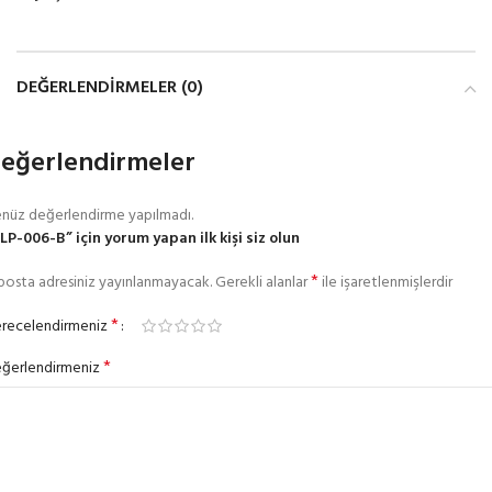
DEĞERLENDIRMELER (0)
eğerlendirmeler
nüz değerlendirme yapılmadı.
LP-006-B” için yorum yapan ilk kişi siz olun
*
posta adresiniz yayınlanmayacak.
Gerekli alanlar
ile işaretlenmişlerdir
*
recelendirmeniz
*
ğerlendirmeniz