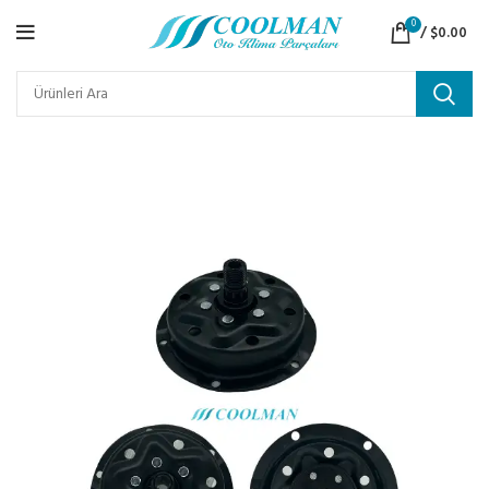
0
/
$
0.00