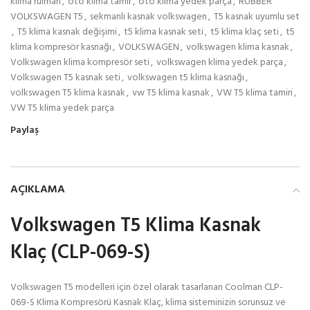
klima rulman
,
oto klima tamir
,
oto klima yedek parça
,
RUBBER
VOLKSWAGEN T5
,
sekmanlı kasnak volkswagen
,
T5 kasnak uyumlu set
,
T5 klima kasnak değişimi
,
t5 klima kasnak seti
,
t5 klima klaç seti
,
t5
klima kompresör kasnağı
,
VOLKSWAGEN
,
volkswagen klima kasnak
,
Volkswagen klima kompresör seti
,
volkswagen klima yedek parça
,
Volkswagen T5 kasnak seti
,
volkswagen t5 klima kasnağı
,
volkswagen T5 klima kasnak
,
vw T5 klima kasnak
,
VW T5 klima tamiri
,
VW T5 klima yedek parça
Paylaş
AÇIKLAMA
Volkswagen T5 Klima Kasnak
Klaç (CLP-069-S)
Volkswagen T5 modelleri için özel olarak tasarlanan Coolman CLP-
069-S Klima Kompresörü Kasnak Klaç, klima sisteminizin sorunsuz ve