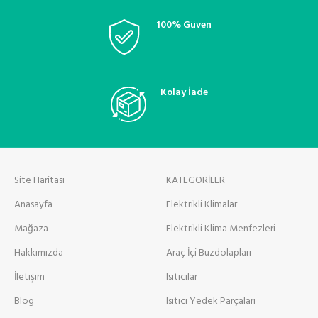
100% Güven
Kolay İade
Site Haritası
KATEGORİLER
Anasayfa
Elektrikli Klimalar
Mağaza
Elektrikli Klima Menfezleri
Hakkımızda
Araç İçi Buzdolapları
İletişim
Isıtıcılar
Blog
Isıtıcı Yedek Parçaları