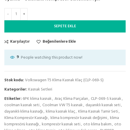
SEPETE EKLE
Karşılaştır
Beğenilenlere Ekle
9
People watching this product now!
Stok kodu:
Volkswagen T5 Klima Kasnak Klaç (CLP-069-S)
Kategoriler:
Kasnak Setleri
Etiketler:
6PK klima kasnak
,
Araç Klima Parçaları
,
CLP-069-S kasnak
,
coolman kasnak seti
,
Coolman VW T5 kasnak
,
dayanıklı kasnak seti
,
dayanıklı klima kasnağı
,
klima kasnak klaç
,
Klima Kasnak Tamir Seti
,
Klima Kompresör Kasnağı
,
klima kompresör kasnak değişimi
,
klima
kompresörü kasnağı
,
kompresör kasnak seti
,
oto klima bakım
,
oto