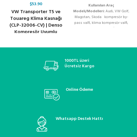
$
53.90
Kullanılan Araç
VW Transporter T5 ve
Modeli/Modelleri:
Audi, VW Golf,
Magotan, Skoda kompresör by-
Touareg Klima Kasnağı
pass valfi, klima kompresör valfi,
(CLP-32006-CV) | Denso
kompresör kontrol valfi, klima
Kompresör Uyumlu
kompresör flatörü, denso
kompresör valfi, valeo klima valfi,
zexel kompresör valfi, sanden
kompresör kontrol valfi, zigzel
klima valfi, oto klima yedek parça,
1000TL üzeri
kompresör elektrikli valfi, klima
Ücretsiz Kargo
basınç regülatörü, soğutucu
akışkan valfi, klima sistemleri,
araç klima onarım valfi,
termostatik kontrol valfi, oto
Online Ödeme
klima bakım ve onarım
Whatsapp Destek Hattı