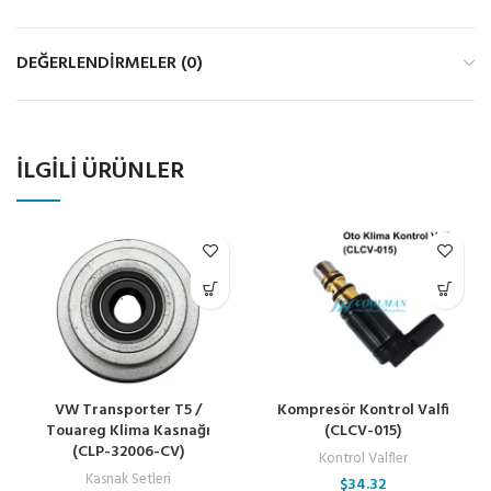
DEĞERLENDIRMELER (0)
İLGILI ÜRÜNLER
VW Transporter T5 /
Kompresör Kontrol Valfi
Touareg Klima Kasnağı
(CLCV-015)
(CLP-32006-CV)
Kontrol Valfler
Kasnak Setleri
$
34.32