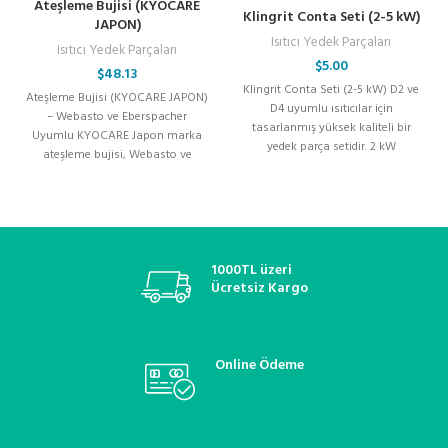
Ateşleme Bujisi (KYOCARE
Klingrit Conta Seti (2-5 kW)
JAPON)
Isıtıcı Yedek Parçaları
Isıtıcı Yedek Parçaları
$
5.00
$
48.13
Klingrit Conta Seti (2-5 kW) D2 ve
Ateşleme Bujisi (KYOCARE JAPON)
D4 uyumlu ısıtıcılar için
– Webasto ve Eberspacher
tasarlanmış yüksek kaliteli bir
Uyumlu KYOCARE Japon marka
yedek parça setidir. 2 kW
ateşleme bujisi, Webasto ve
Eberspacher muadili tüm marka
1000TL üzeri
Ücretsiz Kargo
Online Ödeme