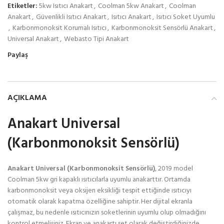
Etiketler:
5kw Isıtıcı Anakart
,
Coolman 5kw Anakart
,
Coolman
Anakart
,
Güvenlikli Isıtıcı Anakart
,
Isıtıcı Anakart
,
Isıtıcı Soket Uyumlu
,
Karbonmonoksit Korumalı Isıtıcı
,
Karbonmonoksit Sensörlü Anakart
,
Universal Anakart
,
Webasto Tipi Anakart
Paylaş
AÇIKLAMA
Anakart Universal
(Karbonmonoksit Sensörlü)
Anakart Universal (Karbonmonoksit Sensörlü)
, 2019 model
Coolman 5kw gri kapaklı ısıtıcılarla uyumlu anakarttır. Ortamda
karbonmonoksit veya oksijen eksikliği tespit ettiğinde ısıtıcıyı
otomatik olarak kapatma özelliğine sahiptir. Her dijital ekranla
çalışmaz, bu nedenle ısıtıcınızın soketlerinin uyumlu olup olmadığını
kontrol etmelisiniz. Ekran ve anakartı set olarak değiştirdiğinizde,