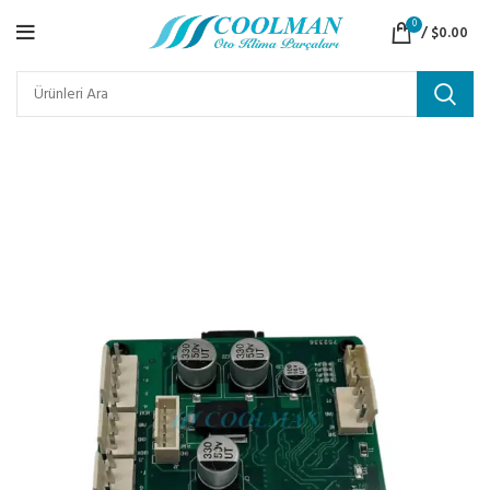
0
/
$
0.00