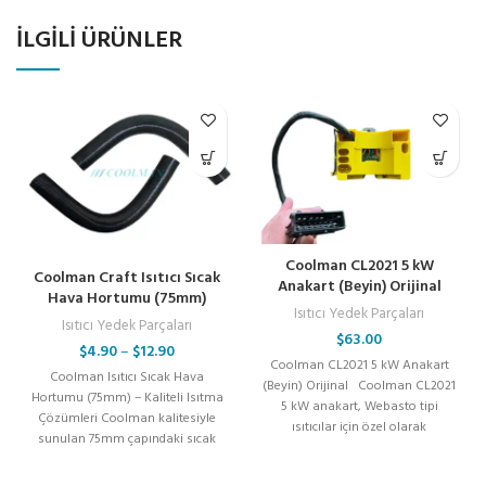
İLGILI ÜRÜNLER
Coolman CL2021 5 kW
Coolman Craft Isıtıcı Sıcak
Anakart (Beyin) Orijinal
Hava Hortumu (75mm)
Isıtıcı Yedek Parçaları
Isıtıcı Yedek Parçaları
$
63.00
$
4.90
–
$
12.90
Coolman CL2021 5 kW Anakart
Coolman Isıtıcı Sıcak Hava
(Beyin) Orijinal Coolman CL2021
Hortumu (75mm) – Kaliteli Isıtma
5 kW anakart, Webasto tipi
Çözümleri Coolman kalitesiyle
ısıtıcılar için özel olarak
sunulan 75mm çapındaki sıcak
tasarlanmış
hava hortumu, tüm D4