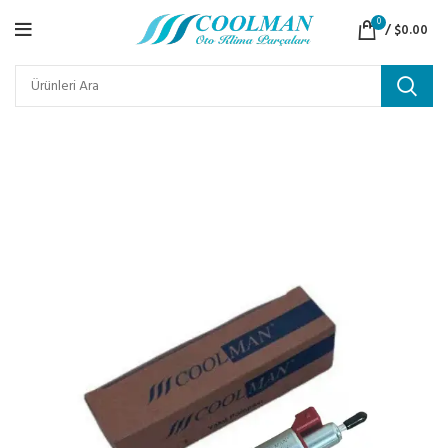
0
/
$
0.00