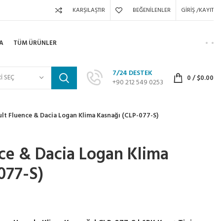
KARŞILAŞTIR
BEĞENILENLER
GIRIŞ /KAYIT
A
TÜM ÜRÜNLER
7/24 DESTEK
I SEÇ
0
/
$
0.00
+90 212 549 0253
lt Fluence & Dacia Logan Klima Kasnağı (CLP-077-S)
ce & Dacia Logan Klima
077-S)