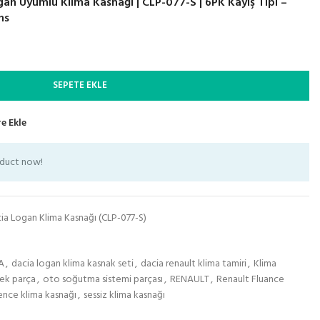
an Uyumlu Klima Kasnağı | CLP-077-S | 6PK Kayış Tipi –
ns
SEPETE EKLE
e Ekle
oduct now!
ia Logan Klima Kasnağı (CLP-077-S)
A
,
dacia logan klima kasnak seti
,
dacia renault klima tamiri
,
Klima
ek parça
,
oto soğutma sistemi parçası
,
RENAULT
,
Renault Fluance
uence klima kasnağı
,
sessiz klima kasnağı