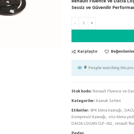
Renault Fluence ve Dacia Log
Sessiz ve Güvenilir Performa
Karşılaştır
Beğenilenler
8
People watching this pr
Stok kodu:
Renault Fluence ve Dac
Kategoriler:
Kasnak Setleri
Etiketler:
6PK klima kasnağı
,
DACI
Kompresör Kasnağı
,
oto klima yed
DACIA LOGAN CLP-362
,
renault fl
Paylaş