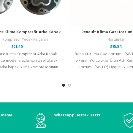
nce Klima Kompresör Arka Kapak
Renault Klima Gaz Hortum
al Kompresör Yedek Parçaları
Hortumlar
$
21.45
$
15.84
nce Klima Kompresör Arka Kapak
Renault Klima Gaz Hortumu (6W1
ce model araçlar için özel olarak
ile Ferah Yolculuklar Ürün Adı: Re
 arka kapak, klima kompresörünün
Hortumu (6W132) Uygunluk: Ren
arka
 Ödeme
Whatsapp Destek Hattı