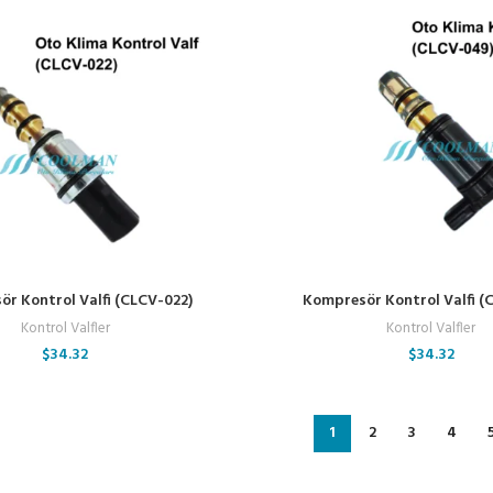
r Kontrol Valfi (CLCV-022)
Kompresör Kontrol Valfi (
Kontrol Valfler
Kontrol Valfler
$
34.32
$
34.32
1
2
3
4