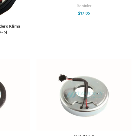
Bobinler
$
17.05
ndero Klima
4-S)