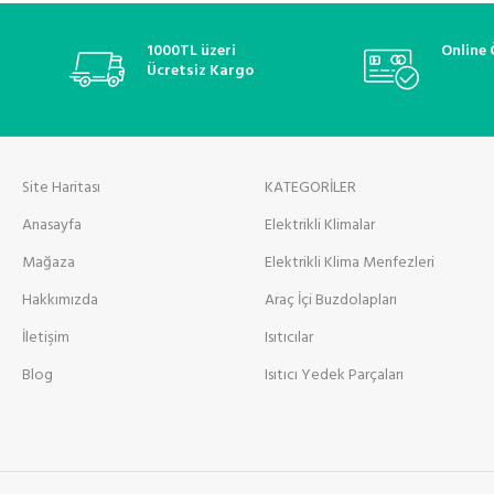
1000TL üzeri
Online
Ücretsiz Kargo
Site Haritası
KATEGORİLER
Anasayfa
Elektrikli Klimalar
Mağaza
Elektrikli Klima Menfezleri
Hakkımızda
Araç İçi Buzdolapları
İletişim
Isıtıcılar
Blog
Isıtıcı Yedek Parçaları