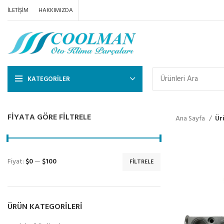
İLETIŞIM
HAKKIMIZDA
KATEGORILER
FIYATA GÖRE FILTRELE
Ana Sayfa
Ür
Fiyat:
$0
—
$100
FILTRELE
ÜRÜN KATEGORILERI