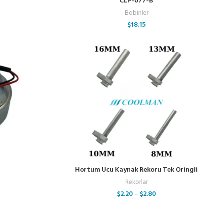
CLP-077-B
Bobinler
$
18.15
Hortum Ucu Kaynak Rekoru Tek Oringli
Rekorlar
$
2.20
–
$
2.80