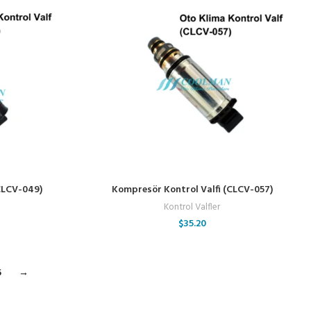
CLCV-049)
Kompresör Kontrol Valfi (CLCV-057)
Kontrol Valfler
$
35.20
5
→