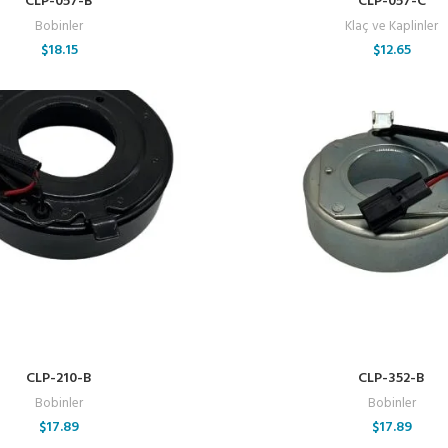
CLP-057-B
CLP-057-C
Bobinler
Klaç ve Kaplinler
$
18.15
$
12.65
CLP-210-B
CLP-352-B
Bobinler
Bobinler
$
17.89
$
17.89