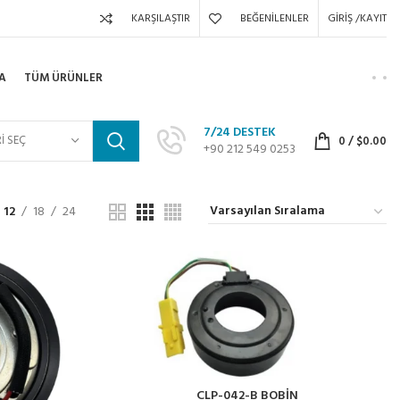
KARŞILAŞTIR
BEĞENILENLER
GIRIŞ /KAYIT
A
TÜM ÜRÜNLER
7/24 DESTEK
I SEÇ
0
/
$
0.00
+90 212 549 0253
12
18
24
CLP-042-B BOBİN