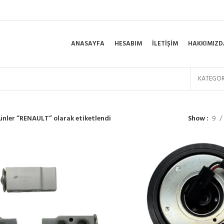
ANASAYFA
HESABIM
İLETIŞIM
HAKKIMIZD
KATEGOR
ünler “RENAULT” olarak etiketlendi
Show
9