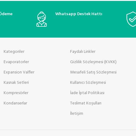
 Ödeme
Whatsapp Destek Hattı
Kategoriler
Faydalı Linkler
Evaporatorler
Gizlilik Sözleşmesi (KVKK)
Expansion Valfler
Mesafeli Satış Sözleşmesi
Kasnak Setleri
Kullanıcı Sözleşmesi
Kompresörler
İade İptal Politikası
Kondanserlar
Teslimat Koşulları
İletişim