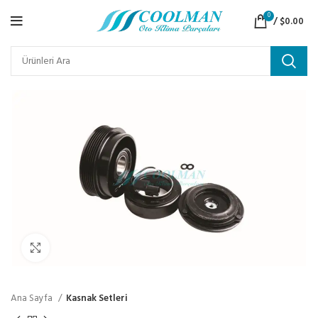
0
/
$
0.00
Click to enlarge
Ana Sayfa
Kasnak Setleri