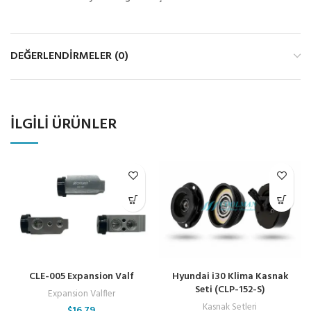
DEĞERLENDIRMELER (0)
İLGILI ÜRÜNLER
CLE-005 Expansion Valf
Hyundai i30 Klima Kasnak
Seti (CLP-152-S)
Expansion Valfler
Kasnak Setleri
$
16.79