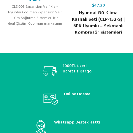
$
47.30
CLE-005 Expansion Valf Kia –
Hyundai i30 Klima
Hyundai Coolman Expansion Valf
– Oto Soğutma Sistemleri İçin
Kasnak Seti (CLP-152-S) |
İdeal Çözüm Coolman markasının
6PK Uyumlu – Sekmanlı
üstün kalitesi
Kompresör Sistemleri
İçin
1000TL üzeri
Ücretsiz Kargo
Online Ödeme
Whatsapp Destek Hattı