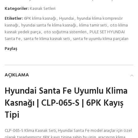
Kategoriler:
Kasnak Setleri
Etiketler:
6PK klima kasnağı
,
Hyundai
,
hyundai klima kompresör
kasnağı
,
hyundai santa fe klima kasnağı
,
klima tamir seti
,
oto klima
kasnak yedek parça
,
oto soğutma sistemleri
,
PULE SET HYUNDAI
Santa Fe
,
santa fe klima kasnak seti
,
santa fe uyumlu klima parçaları
Paylaş
AÇIKLAMA
Hyundai Santa Fe Uyumlu Klima
Kasnağı | CLP-065-S | 6PK Kayış
Tipi
CLP-065-S Klima Kasnak Seti, Hyundai Santa Fe model araçlar için özel
olarak tasarlanmıştır. 6PK kayış tipine sahip bu ürün, aracınızın klima