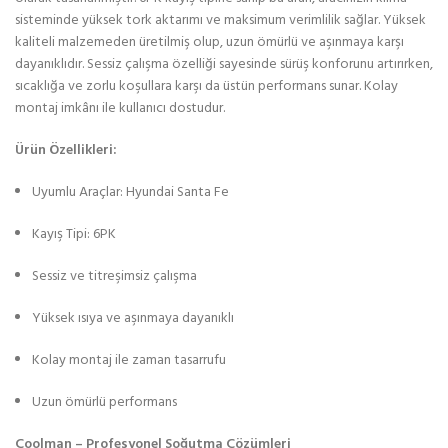
sisteminde yüksek tork aktarımı ve maksimum verimlilik sağlar. Yüksek
kaliteli malzemeden üretilmiş olup, uzun ömürlü ve aşınmaya karşı
dayanıklıdır. Sessiz çalışma özelliği sayesinde sürüş konforunu artırırken,
sıcaklığa ve zorlu koşullara karşı da üstün performans sunar. Kolay
montaj imkânı ile kullanıcı dostudur.
Ürün Özellikleri:
Uyumlu Araçlar: Hyundai Santa Fe
Kayış Tipi: 6PK
Sessiz ve titreşimsiz çalışma
Yüksek ısıya ve aşınmaya dayanıklı
Kolay montaj ile zaman tasarrufu
Uzun ömürlü performans
Coolman – Profesyonel Soğutma Çözümleri