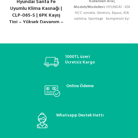
Hyundai Santa Fe
Kullanılan Araç
Modeli/Modelleri:
HYUNDAİ - KİA
Uyumlu Klima Kasnağı |
HCC sonata, Genesis, Equus, KIA
CLP-065-S | 6PK Kayış
optima, Sportage kompresör by-
Tipi – Yüksek Dayanım –
pass valfi, klima kompresör valfi,
Sessiz ve Verimli Çalışma
kompresör kontrol valfi, klima
kompresör flatörü, denso
kompresör valfi, valeo klima valfi,
zexel kompresör valfi, sanden
kompresör kontrol valfi, zigzel
1000TL üzeri
klima valfi, oto klima yedek parça,
Ücretsiz Kargo
kompresör elektrikli valfi, klima
basınç regülatörü, soğutucu
akışkan valfi, klima sistemleri,
araç klima onarım valfi,
Online Ödeme
termostatik kontrol valfi, oto
klima bakım ve onarım
Whatsapp Destek Hattı