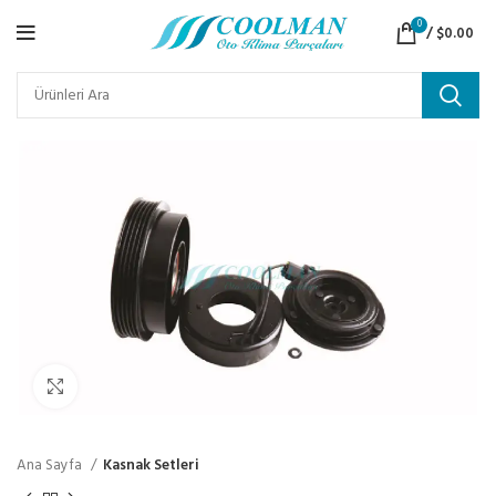
0
/
$
0.00
Click to enlarge
Ana Sayfa
Kasnak Setleri