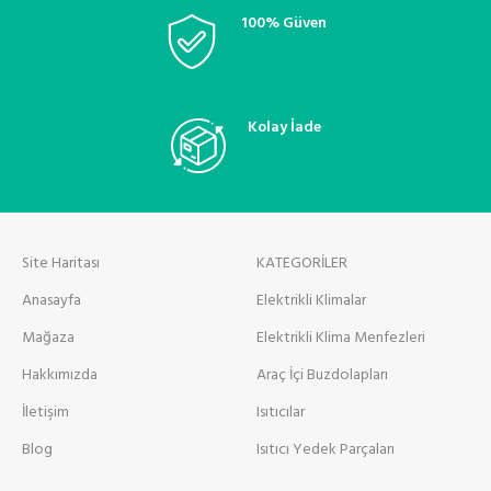
100% Güven
Kolay İade
Site Haritası
KATEGORİLER
Anasayfa
Elektrikli Klimalar
Mağaza
Elektrikli Klima Menfezleri
Hakkımızda
Araç İçi Buzdolapları
İletişim
Isıtıcılar
Blog
Isıtıcı Yedek Parçaları