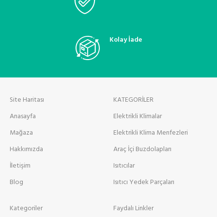
Kolay İade
Site Haritası
KATEGORİLER
Anasayfa
Elektrikli Klimalar
Mağaza
Elektrikli Klima Menfezleri
Hakkımızda
Araç İçi Buzdolapları
İletişim
Isıtıcılar
Blog
Isıtıcı Yedek Parçaları
Kategoriler
Faydalı Linkler