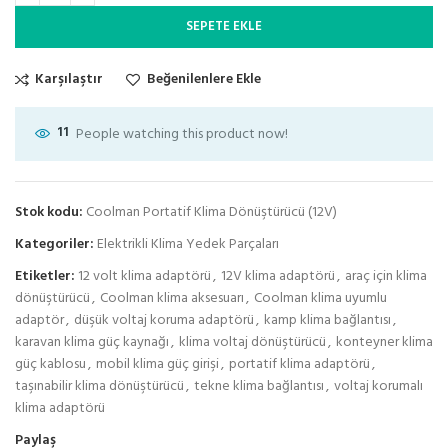
SEPETE EKLE
Karşılaştır
Beğenilenlere Ekle
11
People watching this product now!
Stok kodu:
Coolman Portatif Klima Dönüştürücü (12V)
Kategoriler:
Elektrikli Klima Yedek Parçaları
Etiketler:
12 volt klima adaptörü
,
12V klima adaptörü
,
araç için klima
dönüştürücü
,
Coolman klima aksesuarı
,
Coolman klima uyumlu
adaptör
,
düşük voltaj koruma adaptörü
,
kamp klima bağlantısı
,
karavan klima güç kaynağı
,
klima voltaj dönüştürücü
,
konteyner klima
güç kablosu
,
mobil klima güç girişi
,
portatif klima adaptörü
,
taşınabilir klima dönüştürücü
,
tekne klima bağlantısı
,
voltaj korumalı
klima adaptörü
Paylaş