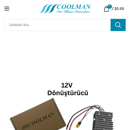
0
/
$
0.00