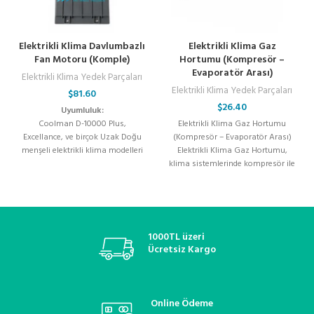
Elektrikli Klima Davlumbazlı
Elektrikli Klima Gaz
Fan Motoru (Komple)
Hortumu (Kompresör –
Evaporatör Arası)
Elektrikli Klima Yedek Parçaları
Elektrikli Klima Yedek Parçaları
$
81.60
$
26.40
Uyumluluk:
Coolman D-10000 Plus,
Elektrikli Klima Gaz Hortumu
Excellance, ve birçok Uzak Doğu
(Kompresör – Evaporatör Arası)
menşeli elektrikli klima modelleri
Elektrikli Klima Gaz Hortumu,
ile uyumlu olarak tasarlanmıştır.
klima sistemlerinde kompresör ile
evaporatör arasında güvenli ve
1000TL üzeri
Ücretsiz Kargo
Online Ödeme