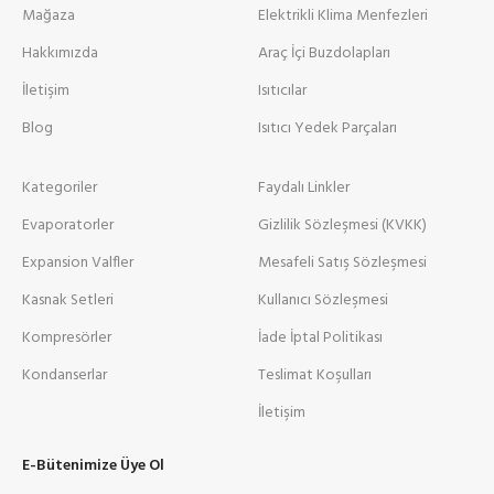
Mağaza
Elektrikli Klima Menfezleri
Hakkımızda
Araç İçi Buzdolapları
İletişim
Isıtıcılar
Blog
Isıtıcı Yedek Parçaları
Kategoriler
Faydalı Linkler
Evaporatorler
Gizlilik Sözleşmesi (KVKK)
Expansion Valfler
Mesafeli Satış Sözleşmesi
Kasnak Setleri
Kullanıcı Sözleşmesi
Kompresörler
İade İptal Politikası
Kondanserlar
Teslimat Koşulları
İletişim
E-Bütenimize Üye Ol