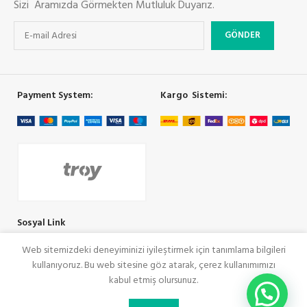
Sizi Aramızda Görmekten Mutluluk Duyarız.
Payment System:
Kargo Sistemi:
Sosyal Link
Web sitemizdeki deneyiminizi iyileştirmek için tanımlama bilgileri
kullanıyoruz. Bu web sitesine göz atarak, çerez kullanımımızı
COOLMAN
SeoRey Tarafından Yapılmıştır. Tüm Hakları Saklıdır
kabul etmiş olursunuz.
0