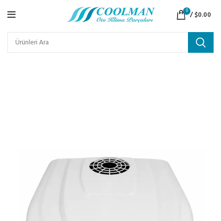
0
/
$
0.00