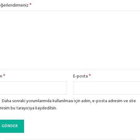
*
ğerlendirmeniz
*
*
im
E-posta
Daha sonraki yorumlarımda kullanılması için adım, e-posta adresim ve site
resim bu tarayıcıya kaydedilsin.