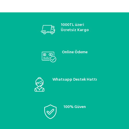
kontrol valfi, klima kompresör
kompresör kontrol valfi, klima
flatörü, denso kompresör valfi,
kompresör flatörü, denso
valeo klima valfi, zexel kompresör
kompresör valfi, valeo klima valfi,
valfi, sanden kompresör kontrol
zexel kompresör valfi, sanden
valfi, zigzel klima valfi, oto klima
kompresör kontrol valfi, zigzel
1000TL üzeri
yedek parça, kompresör elektrikli
klima valfi, oto klima yedek parça,
Ücretsiz Kargo
valfi, klima basınç regülatörü,
kompresör elektrikli valfi, klima
soğutucu akışkan valfi, klima
basınç regülatörü, soğutucu
sistemleri, araç klima onarım valfi,
akışkan valfi, klima sistemleri,
termostatik kontrol valfi, oto
araç klima onarım valfi,
Online Ödeme
klima bakım ve onarım
termostatik kontrol valfi, oto
klima bakım ve onarım
Whatsapp Destek Hattı
100% Güven