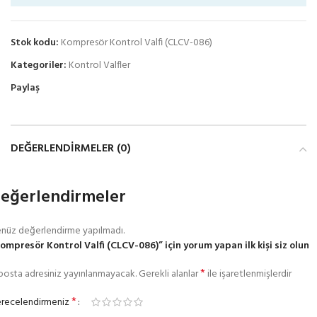
Stok kodu:
Kompresör Kontrol Valfi (CLCV-086)
Kategoriler:
Kontrol Valfler
Paylaş
DEĞERLENDIRMELER (0)
eğerlendirmeler
nüz değerlendirme yapılmadı.
ompresör Kontrol Valfi (CLCV-086)” için yorum yapan ilk kişi siz olun
*
posta adresiniz yayınlanmayacak.
Gerekli alanlar
ile işaretlenmişlerdir
*
recelendirmeniz