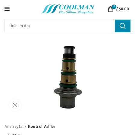
0
/
$
0.00
Click to enlarge
Ana Sayfa
Kontrol Valfler