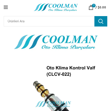
0
/
$
0.00