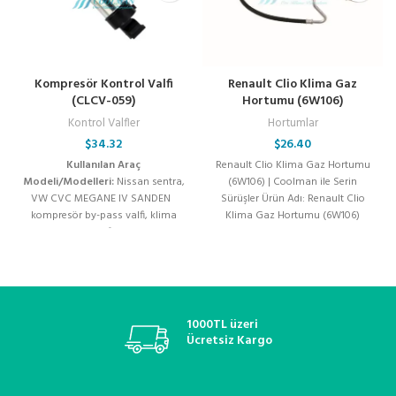
Kompresör Kontrol Valfi
Renault Clio Klima Gaz
(CLCV-059)
Hortumu (6W106)
Kontrol Valfler
Hortumlar
$
34.32
$
26.40
Kullanılan Araç
Renault Clio Klima Gaz Hortumu
Modeli/Modelleri:
Nissan sentra,
(6W106) | Coolman ile Serin
VW CVC MEGANE IV SANDEN
Sürüşler Ürün Adı: Renault Clio
kompresör by-pass valfi, klima
Klima Gaz Hortumu (6W106)
kompresör valfi, kompresör
Uygunluk:
kontrol valfi, klima kompresör
flatörü, denso kompresör valfi,
valeo klima valfi, zexel kompresör
valfi, sanden kompresör kontrol
valfi, zigzel klima valfi, oto klima
1000TL üzeri
yedek parça, kompresör elektrikli
Ücretsiz Kargo
valfi, klima basınç regülatörü,
soğutucu akışkan valfi, klima
sistemleri, araç klima onarım valfi,