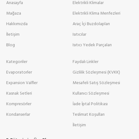
Anasayfa
Elektrikli Klimalar
Mağaza
Elektrikli Klima Menfezleri
Hakkımızda
Araç İçi Buzdolapları
İletişim
Isıtıcılar
Blog
Isıtıcı Yedek Parçaları
Kategoriler
Faydalı Linkler
Evaporatorler
Gizlilik Sözleşmesi (KVKK)
Expansion Valfler
Mesafeli Satış Sözleşmesi
Kasnak Setleri
Kullanıcı Sözleşmesi
Kompresörler
İade İptal Politikası
Kondanserlar
Teslimat Koşulları
İletişim