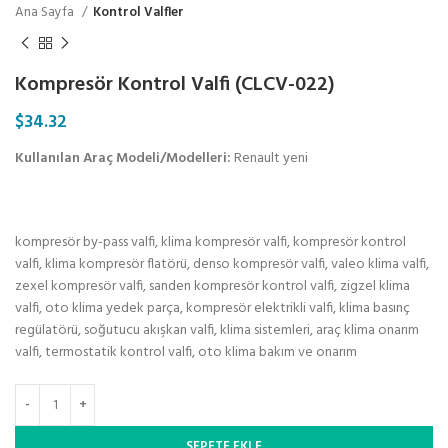
Ana Sayfa
Kontrol Valfler
Kompresör Kontrol Valfi (CLCV-022)
$
34.32
Kullanılan Araç Modeli/Modelleri:
Renault yeni
kompresör by-pass valfi, klima kompresör valfi, kompresör kontrol
valfi, klima kompresör flatörü, denso kompresör valfi, valeo klima valfi,
zexel kompresör valfi, sanden kompresör kontrol valfi, zigzel klima
valfi, oto klima yedek parça, kompresör elektrikli valfi, klima basınç
regülatörü, soğutucu akışkan valfi, klima sistemleri, araç klima onarım
valfi, termostatik kontrol valfi, oto klima bakım ve onarım
SEPETE EKLE