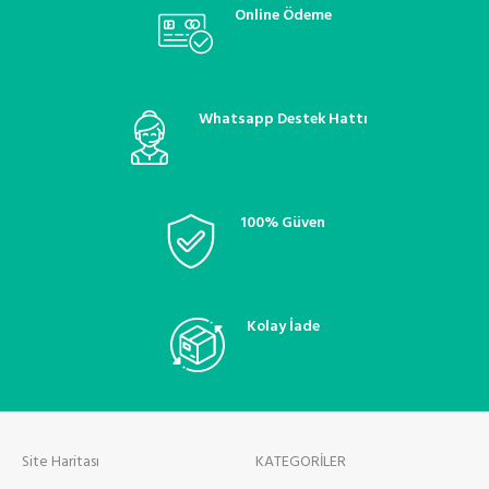
termostatik kontrol valfi, oto
Online Ödeme
klima bakım ve onarım
Whatsapp Destek Hattı
100% Güven
Kolay İade
Site Haritası
KATEGORİLER