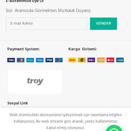
E-Bütenimize Üye Ol
Sizi Aramızda Görmekten Mutluluk Duyarız.
Payment System:
Kargo Sistemi:
Sosyal Link
Web sitemizdeki deneyiminizi iyileştirmek için tanımlama bilgileri
kullanıyoruz. Bu web sitesine göz atarak, çerez kullanımımızı
COOLMAN
SeoRey Tarafından Yapılmıştır. Tüm Hakları Saklıdır
kabul etmiş olursunuz.