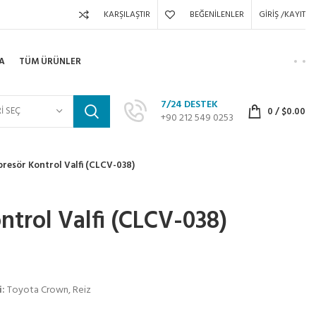
KARŞILAŞTIR
BEĞENILENLER
GIRIŞ /KAYIT
A
TÜM ÜRÜNLER
7/24 DESTEK
I SEÇ
0
/
$
0.00
+90 212 549 0253
resör Kontrol Valfi (CLCV-038)
trol Valfi (CLCV-038)
i:
Toyota Crown, Reiz