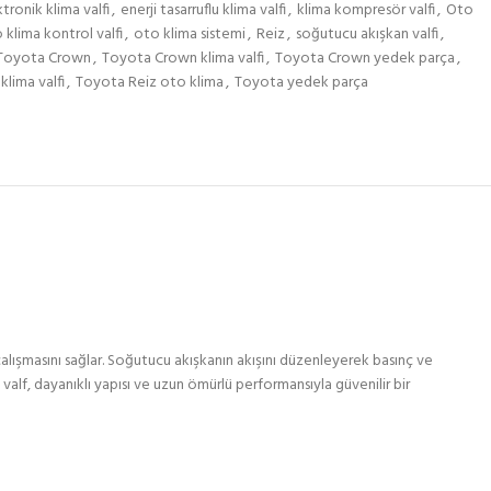
tronik klima valfi
,
enerji tasarruflu klima valfi
,
klima kompresör valfi
,
Oto
 klima kontrol valfi
,
oto klima sistemi
,
Reiz
,
soğutucu akışkan valfi
,
Toyota Crown
,
Toyota Crown klima valfi
,
Toyota Crown yedek parça
,
klima valfi
,
Toyota Reiz oto klima
,
Toyota yedek parça
alışmasını sağlar. Soğutucu akışkanın akışını düzenleyerek basınç ve
alf, dayanıklı yapısı ve uzun ömürlü performansıyla güvenilir bir