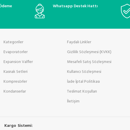
onarım
 Ödeme
Whatsapp Destek Hattı
Kategoriler
Faydalı Linkler
Evaporatorler
Gizlilik Sözleşmesi (KVKK)
Expansion Valfler
Mesafeli Satış Sözleşmesi
Kasnak Setleri
Kullanıcı Sözleşmesi
Kompresörler
İade İptal Politikası
Kondanserlar
Teslimat Koşulları
İletişim
Kargo Sistemi: