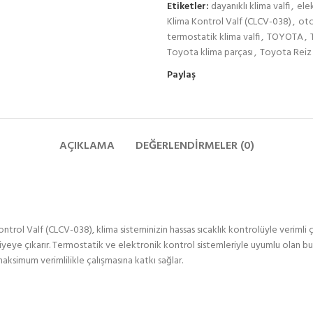
Etiketler:
dayanıklı klima valfi
,
elek
Klima Kontrol Valf (CLCV-038)
,
oto
termostatik klima valfi
,
TOYOTA
,
Toyota klima parçası
,
Toyota Reiz 
Paylaş
AÇIKLAMA
DEĞERLENDIRMELER (0)
rol Valf (CLCV-038), klima sisteminizin hassas sıcaklık kontrolüyle verimli ç
yeye çıkarır. Termostatik ve elektronik kontrol sistemleriyle uyumlu olan bu v
ksimum verimlilikle çalışmasına katkı sağlar.