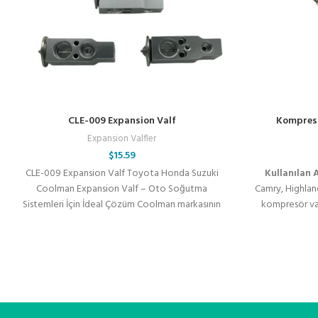
CLE-009 Expansion Valf
Kompresö
Expansion Valfler
$
15.59
CLE-009 Expansion Valf Toyota Honda Suzuki
Kullanılan 
Coolman Expansion Valf – Oto Soğutma
Camry, Highlan
Sistemleri İçin İdeal Çözüm Coolman markasının
kompresör val
üstün kalitesi
kompresör flat
klima valf
kompresör kon
klima yedek p
klima basınç r
klima sist
termostatik 