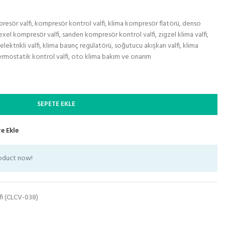
resör valfi, kompresör kontrol valfi, klima kompresör flatörü, denso
zexel kompresör valfi, sanden kompresör kontrol valfi, zigzel klima valfi,
ktrikli valfi, klima basınç regülatörü, soğutucu akışkan valfi, klima
 termostatik kontrol valfi, oto klima bakım ve onarım
SEPETE EKLE
e Ekle
roduct now!
fi (CLCV-038)