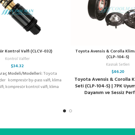
r Kontrol Valfi (CLCV-032)
Toyota Avensis & Corolla Klim
(CLP-104-S)
Kontrol Valfler
Kasnak Setleri
$
34.32
$
46.20
Araç Modeli/Modelleri:
Toyota
Toyota Avensis & Corolla 
der kompresör by-pass valfi, klima
Seti (CLP-104-S) | 7PK Uyu
fi, kompresör kontrol valfi, klima
Dayanım ve Sessiz Per
örü, denso kompresör valfi, valeo
i, zexel kompresör valfi, sanden
trol valfi, zigzel klima valfi, oto
arça, kompresör elektrikli valfi,
egülatörü, soğutucu akışkan valfi,
emleri, araç klima onarım valfi,
kontrol valfi, oto klima bakım ve