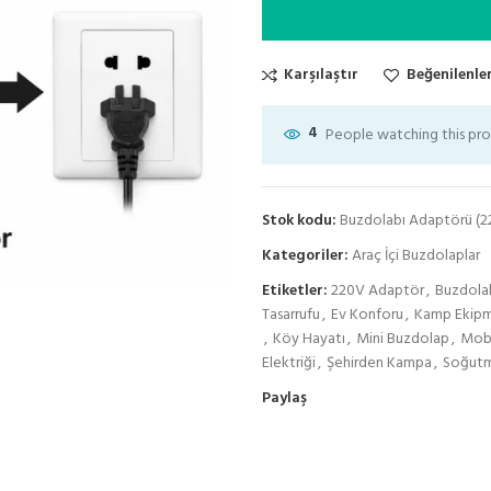
Karşılaştır
Beğenilenler
4
People watching this pr
Stok kodu:
Buzdolabı Adaptörü (2
Kategoriler:
Araç İçi Buzdolaplar
Etiketler:
220V Adaptör
,
Buzdola
Tasarrufu
,
Ev Konforu
,
Kamp Ekipm
,
Köy Hayatı
,
Mini Buzdolap
,
Mob
Elektriği
,
Şehirden Kampa
,
Soğut
Paylaş