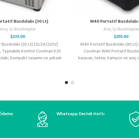
rtatif Buzdolabı (30 Lt)
W40 Portatif Buzdolabı 
Araç İçi Buzdolaplar
Araç İçi Buzdolapla
$
235.00
$
255.00
f Buzdolabı (30 Lt) (12/24/220V)
W40 Portatif Buzdolabı (40 Lt)
 Taşınabilir Konfor! Coolman K30
Coolman W40 Portatif Buzdol
olabı, kompakt tasarımı ve yüksek
karavan, tekne, kamyon ve araç iç
erformanslı soğutma
özel
 Ödeme
Whatsapp Destek Hattı