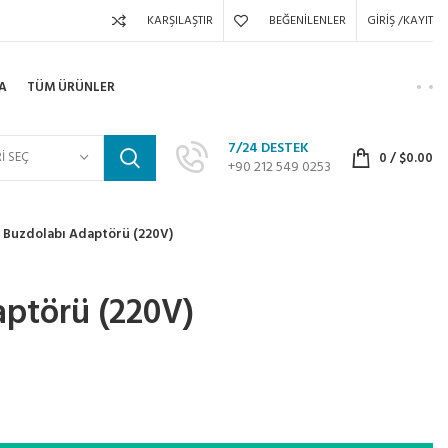
KARŞILAŞTIR
BEĞENILENLER
GIRIŞ /KAYIT
A
TÜM ÜRÜNLER
7/24 DESTEK
I SEÇ
0
/
$
0.00
+90 212 549 0253
Buzdolabı Adaptörü (220V)
aptörü (220V)