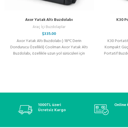
Axor Yatak Altı Buzdolabı
K30 Po
Araç İçi Buzdolaplar
$
335.00
Axor Yatak Altı Buzdolabı (-18°C Derin
K30 Portati
Dondurucu Özellikli) Coolman Axor Yatak Altı
Kompakt Güç,
Buzdolabı, özellikle uzun yol sürücüleri için
Portatif Buzd
geliştirilmiş, kabin
p
1000TL üzeri
Online
Ücretsiz Kargo