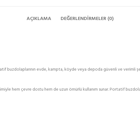
AÇIKLAMA
DEĞERLENDIRMELER (0)
tif buzdolaplarının evde, kampta, köyde veya depoda güvenli ve verimli şekil
timiyle hem çevre dostu hem de uzun ömürlü kullanım sunar. Portatif buzdolapla