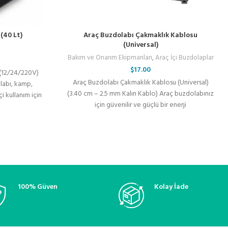
(40 Lt)
Araç Buzdolabı Çakmaklık Kablosu
(Universal)
r
Bakım ve Onarım Ekipmanları
,
Araç İçi Buzdolaplar
$
17.00
 (12/24/220V)
Araç Buzdolabı Çakmaklık Kablosu (Universal)
abı, kamp,
(3.40 cm – 2.5 mm Kalın Kablo) Araç buzdolabınız
i kullanım için
için güvenilir ve güçlü bir enerji
100% Güven
Kolay İade