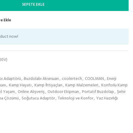
SEPETE EKLE
e Ekle
oduct now!
20V)
bı Adaptörü
,
Buzdolabı Aksesuarı
,
coolertech
,
COOLMAN
,
Enerji
anı
,
Kamp Hayatı
,
Kamp İhtiyaçları
,
Kamp Malzemeleri
,
Konforlu Kamp
il Yaşam
,
Online Alışveriş
,
Outdoor Ekipman
,
Portatif Buzdolap
,
Şehir
ma Çözümü
,
Soğutucu Adaptör
,
Teknoloji ve Konfor
,
Yaz Hazırlığı