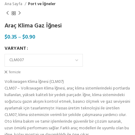
Ana Sayfa
Port ve İğneler
Araç Klima Gaz İğnesi
$
0.35
–
$
0.90
VARYANT
Temizle
Volkswagen Klima İğnesi (CLM07)
CLM07 – Volkswagen Klima İğnesi, araç klima sistemlerindeki portlarda
kullanılan, yüksek kaliteli bir yedek parçadır. İğne, klima sistemindeki
soğutucu gazın akışını kontrol etmek, basıncı ölçmek ve gaz seviyesini
ayarlamak için tasarlanmıştır. Hassas üretim teknolojisi ile üretilen
CLM07, klima sisteminizin verimli bir şekilde çalışmasına yardımcı olur.
Oto klima bakım ve tamir işlemlerinde güvenilir bir çözüm sunarak,
uzun ömürlü performans sağlar. Farklı araç modelleri ile uyumlu olan bu
iğne, kolay montajı ve dayanıklılığı ile öne çıkar.