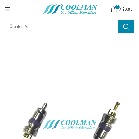
0
/
$
0.00