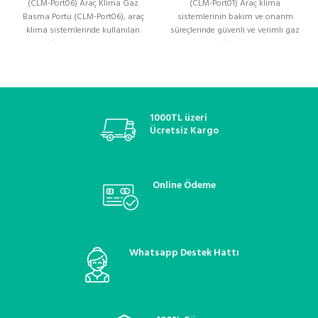
(CLM-Port06) Araç Klima Gaz
(CLM-Port01) Araç klima
Basma Portu (CLM-Port06), araç
sistemlerinin bakım ve onarım
klima sistemlerinde kullanılan
süreçlerinde güvenli ve verimli gaz
soğutucu gazın akışını
dolumu sağlamak amacıyla
düzenlemek
1000TL üzeri
Ücretsiz Kargo
Online Ödeme
Whatsapp Destek Hattı