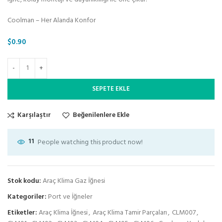
Coolman – Her Alanda Konfor
$
0.90
SEPETE EKLE
Karşılaştır
Beğenilenlere Ekle
11
People watching this product now!
Stok kodu:
Araç Klima Gaz İğnesi
Kategoriler:
Port ve İğneler
Etiketler:
Araç Klima İğnesi
,
Araç Klima Tamir Parçaları
,
CLM007
,