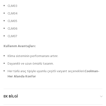
CLM03
CLM04
CLM05
CLM06
CLM07
Kullanım Avantajları:
Klima sisteminin performansını artırır.
Dayanıklı ve uzun ömürlü tasarım.
Her türlü araç tipiyle uyumlu çeşitli varyant seçenekleri.
Coolman-
Her Alanda Konfor
EK BILGI