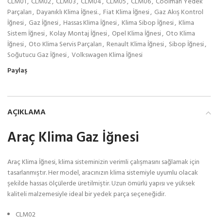
CLM01
,
CLM02
,
CLM03
,
CLM04
,
CLM05
,
CLM06
,
Coolman Yedek
Parçaları
,
Dayanıklı Klima İğnesi.
,
Fiat Klima İğnesi
,
Gaz Akış Kontrol
İğnesi
,
Gaz İğnesi
,
Hassas Klima İğnesi
,
Klima Sibop İğnesi
,
Klima
Sistem İğnesi
,
Kolay Montaj İğnesi
,
Opel Klima İğnesi
,
Oto Klima
İğnesi
,
Oto Klima Servis Parçaları
,
Renault Klima İğnesi
,
Sibop İğnesi
,
Soğutucu Gaz İğnesi
,
Volkswagen Klima İğnesi
Paylaş
AÇIKLAMA
Araç Klima Gaz İğnesi
Araç Klima İğnesi, klima sisteminizin verimli çalışmasını sağlamak için
tasarlanmıştır. Her model, aracınızın klima sistemiyle uyumlu olacak
şekilde hassas ölçülerde üretilmiştir. Uzun ömürlü yapısı ve yüksek
kaliteli malzemesiyle ideal bir yedek parça seçeneğidir.
CLM02