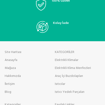
100% Güven
Kolay İade
Site Haritası
KATEGORİLER
Anasayfa
Elektrikli Klimalar
Mağaza
Elektrikli Klima Menfezleri
Hakkımızda
Araç İçi Buzdolapları
İletişim
Isıtıcılar
Blog
Isıtıcı Yedek Parçaları
Kategoriler
Faydalı Linkler