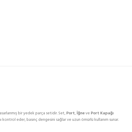
arlanmış bir yedek parça setidir. Set,
Port
,
İğne
ve
Port Kapağı
nı kontrol eder, basınç dengesini sağlar ve uzun ömürlü kullanım sunar.