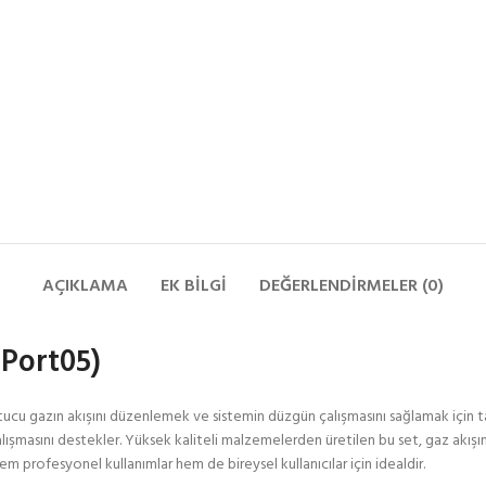
AÇIKLAMA
EK BILGI
DEĞERLENDIRMELER (0)
Port05)
cu gazın akışını düzenlemek ve sistemin düzgün çalışmasını sağlamak için tas
çalışmasını destekler. Yüksek kaliteli malzemelerden üretilen bu set, gaz akışı
m profesyonel kullanımlar hem de bireysel kullanıcılar için idealdir.