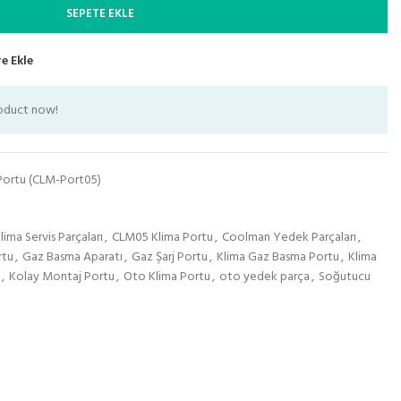
SEPETE EKLE
e Ekle
roduct now!
Portu (CLM-Port05)
lima Servis Parçaları
,
CLM05 Klima Portu
,
Coolman Yedek Parçaları
,
rtu
,
Gaz Basma Aparatı
,
Gaz Şarj Portu
,
Klima Gaz Basma Portu
,
Klima
,
Kolay Montaj Portu
,
Oto Klima Portu
,
oto yedek parça
,
Soğutucu