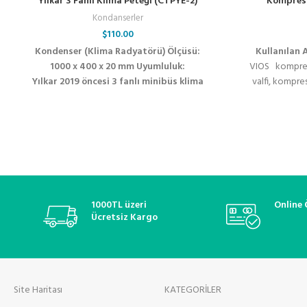
Yılkar 3 Fanlı Klima Peteği (CTPYE-2)
Kompresö
Kondanserler
$
110.00
Kondenser (Klima Radyatörü) Ölçüsü:
Kullanılan 
1000 x 400 x 20 mm Uyumluluk:
VIOS kompresö
Yılkar 2019 öncesi 3 fanlı minibüs klima
valfi, kompre
sistemleri ile uyumludur.
flatörü, denso
zexel kompresö
valfi, zigzel 
kompresör elekt
soğutucu akışka
onarım valfi, 
1000TL üzeri
Online
Ücretsiz Kargo
Site Haritası
KATEGORİLER