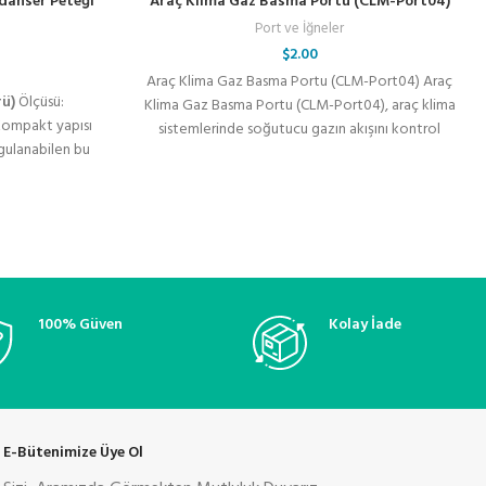
danser Peteği
Araç Klima Gaz Basma Portu (CLM-Port04)
Port ve İğneler
$
2.00
Araç Klima Gaz Basma Portu (CLM-Port04) Araç
rü)
Ölçüsü:
Klima Gaz Basma Portu (CLM-Port04), araç klima
ompakt yapısı
sistemlerinde soğutucu gazın akışını kontrol
gulanabilen bu
etmek
 araçlarda ideal
nelerinde ise
ak güvenle
100% Güven
Kolay İade
E-Bütenimize Üye Ol