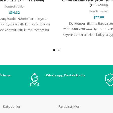
r Kontrol Valfi (CLCV-006)
Universal Klima Radyatörü Kon
(CTP-2000)
Kontrol Valfler
Kondanserler
$
34.32
$
77.00
Araç Modeli/Modelleri:
Toyota
Kondenser
(Klima Radyatö
r by-pass valfi, klima kompresör
710 x 400 x 20 mm Uyumluluk:
K
sör kontrol valfi, klima kompresör
sayesinde dar alanlara kolayca uy
 kompresör valfi, valeo klima valfi,
klima radyatörü, yer sıkıntısı olan
r valfi, sanden kompresör kontrol
bir çözümdür. Traktör ve iş maki
klima valfi, oto klima yedek parça,
orijinal ürünlere muadil olar
rikli valfi, klima basınç regülatörü,
kullanılabilir.
n valfi, klima sistemleri, araç klima
termostatik kontrol valfi, oto klima
bakım ve onarım
 Ödeme
Whatsapp Destek Hattı
Kategoriler
Faydalı Linkler