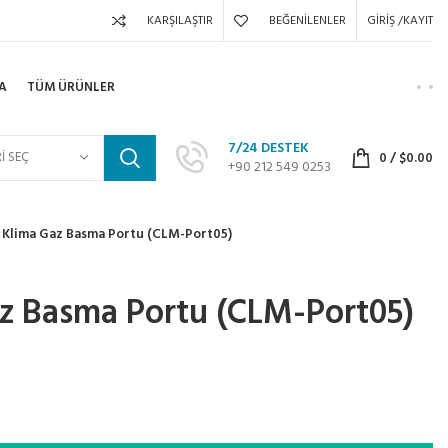
KARŞILAŞTIR
BEĞENILENLER
GIRIŞ /KAYIT
A
TÜM ÜRÜNLER
7/24 DESTEK
I SEÇ
0
/
$
0.00
+90 212 549 0253
 Klima Gaz Basma Portu (CLM-Port05)
z Basma Portu (CLM-Port05)