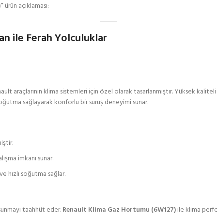
”
ürün açıklaması:
 ile Ferah Yolculuklar
nault araçlarının klima sistemleri için özel olarak tasarlanmıştır. Yüksek kalite
i soğutma sağlayarak konforlu bir sürüş deneyimi sunar.
ştir.
lışma imkanı sunar.
ve hızlı soğutma sağlar.
 sunmayı taahhüt eder.
Renault Klima Gaz Hortumu (6W127)
ile klima perfo