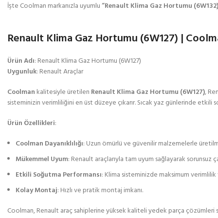
İşte Coolman markanızla uyumlu
“Renault Klima Gaz Hortumu (6W132)
Renault Klima Gaz Hortumu (6W127) | Coolman
Ürün Adı
: Renault Klima Gaz Hortumu (6W127)
Uygunluk
: Renault Araçlar
Coolman
kalitesiyle üretilen
Renault Klima Gaz Hortumu (6W127)
, Re
sisteminizin verimliliğini en üst düzeye çıkarır. Sıcak yaz günlerinde etkil
Ürün Özellikleri
:
Coolman Dayanıklılığı
: Uzun ömürlü ve güvenilir malzemelerle üretilmi
Mükemmel Uyum
: Renault araçlarıyla tam uyum sağlayarak sorunsuz ça
Etkili Soğutma Performansı
: Klima sisteminizde maksimum verimlilik 
Kolay Montaj
: Hızlı ve pratik montaj imkanı.
Coolman, Renault araç sahiplerine yüksek kaliteli yedek parça çözümleri