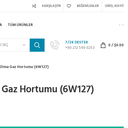
KARŞILAŞTIR
BEĞENILENLER
GIRIŞ /KAYIT
A
TÜM ÜRÜNLER
7/24 DESTEK
I SEÇ
0
/
$
0.00
+90 212 549 0253
Klima Gaz Hortumu (6W127)
a Gaz Hortumu (6W127)