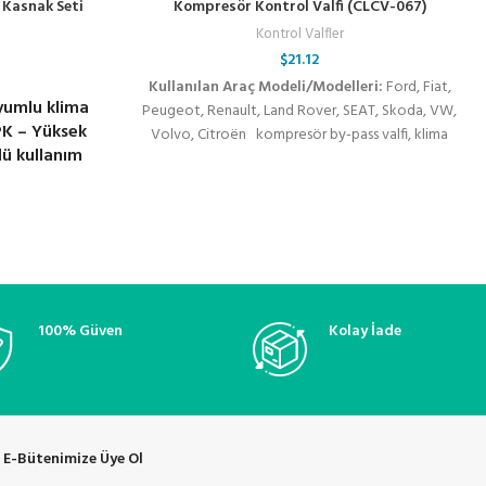
 Kasnak Seti
Kompresör Kontrol Valfi (CLCV-067)
Kontrol Valfler
$
21.12
Kullanılan Araç Modeli/Modelleri:
Ford, Fiat,
yumlu klima
Peugeot, Renault, Land Rover, SEAT, Skoda, VW,
7PK – Yüksek
Volvo, Citroën kompresör by-pass valfi, klima
ü kullanım
kompresör valfi, kompresör kontrol valfi, klima
kompresör flatörü, denso kompresör valfi, valeo
klima valfi, zexel kompresör valfi, sanden
kompresör kontrol valfi, zigzel klima valfi, oto
klima yedek parça, kompresör elektrikli valfi,
klima basınç regülatörü, soğutucu akışkan valfi,
klima sistemleri, araç klima onarım valfi,
termostatik kontrol valfi, oto klima bakım ve
100% Güven
Kolay İade
onarım
E-Bütenimize Üye Ol