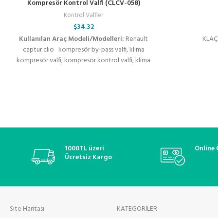
Kompresör Kontrol Valfi (CLCV-058)
Kontrol Valfler
$
34.32
Kullanılan Araç Modeli/Modelleri:
Renault
KLAÇ
captur clio kompresör by-pass valfi, klima
kompresör valfi, kompresör kontrol valfi, klima
kompresör flatörü, denso kompresör valfi, valeo
klima valfi, zexel kompresör valfi, sanden
kompresör kontrol valfi, zigzel klima valfi, oto
klima yedek parça, kompresör elektrikli valfi,
klima basınç regülatörü, soğutucu akışkan valfi,
klima sistemleri, araç klima onarım valfi,
termostatik kontrol valfi, oto klima bakım ve
onarım
1000TL üzeri
Online
Ücretsiz Kargo
Site Haritası
KATEGORİLER