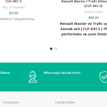
CLP-057-C
Renault Master / Trafic Klima
(CLP-641-S)
Klaç ve Kaplinler
Kasnak Setleri
$
12.65
$
46.20
 RENAULT Megane II klaç
Renault Master ve Trafic u
kasnak seti | CLP-641-S | 
performans ve uzun ömürl
 Ödeme
Whatsapp Destek Hattı
Kategoriler
Faydalı Linkler