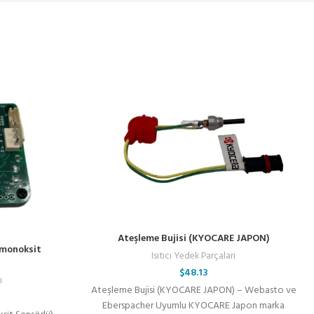
Ateşleme Bujisi (KYOCARE JAPON)
nmonoksit
Isıtıcı Yedek Parçaları
$
48.13
ı
Ateşleme Bujisi (KYOCARE JAPON) – Webasto ve
Eberspacher Uyumlu KYOCARE Japon marka