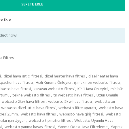
SEPETE EKLE
e Ekle
oduct now!
a Filtresi
i
,
dizel hava ısıtıcı filtresi
,
dizel heater hava filtresi
,
dizel heater hava
pacher hava filtresi
,
Hızlı Kuruma Önleyici
,
iş makinesi webasto filtresi
,
asto hava filtresi
,
karavan webasto filtresi
,
Kirli Hava Önleyici
,
minibüs
rtumu
,
tekne webasto filtresi
,
tır webasto hava filtresi
,
Uzun Ömürlü
webasto 2kw hava filtresi
,
webasto 5kw hava filtresi
,
webasto air
webasto dizel ısıtıcı hava filtresi
,
webasto filtre aparatı
,
webasto hava
tresi 25mm
,
webasto hava filtresi
,
webasto hava giriş filtresi
,
webasto
cılar için Uygun
,
webasto tipi ısıtıcı filtresi
,
Webasto Uyumlu Hava
i
,
webasto yanma havası filtresi
,
Yanma Odası Hava Filtreleme
,
Yaprak