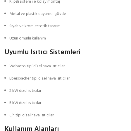
Klipsli sistem ile kolay montaj
Metal ve plastik dayanıklı gövde
Siyah ve krom estetik tasarım
Uzun ömürlü kullanım
Uyumlu Isıtıcı Sistemleri
Webasto tipi dizel hava ısıtıcıları
Eberspächer tipi dizel hava ısıtıcıları
2 kW dizel ısıtıcılar
5 kW dizel ısıtıcılar
Çin tipi dizel hava ısıtıcıları
Kullanım Alanları