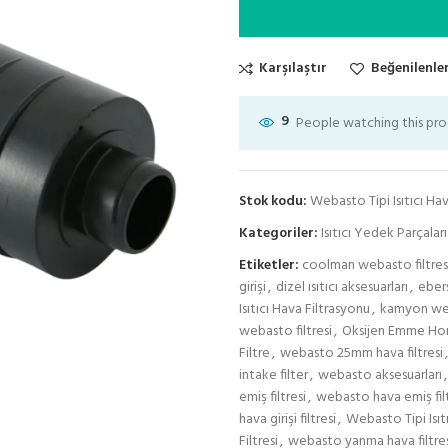
Karşılaştır
Beğenilenler
9
People watching this pr
Stok kodu:
Webasto Tipi Isıtıcı Hav
Kategoriler:
Isıtıcı Yedek Parçaları
Etiketler:
coolman webasto filtres
girişi
,
dizel ısıtıcı aksesuarları
,
ebers
Isıtıcı Hava Filtrasyonu
,
kamyon web
webasto filtresi
,
Oksijen Emme Ho
Filtre
,
webasto 25mm hava filtresi
,
intake filter
,
webasto aksesuarları
,
emiş filtresi
,
webasto hava emiş fil
hava girişi filtresi
,
Webasto Tipi Isıtı
Filtresi
,
webasto yanma hava filtres