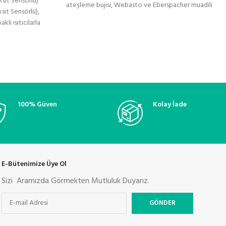
sit Sensörlü)
ateşleme bujisi, Webasto ve Eberspacher muadili
it Sensörlü),
tüm marka
ı ısıtıcılarla
rbonmonoksit
100% Güven
Kolay İade
E-Bütenimize Üye Ol
Sizi Aramızda Görmekten Mutluluk Duyarız.