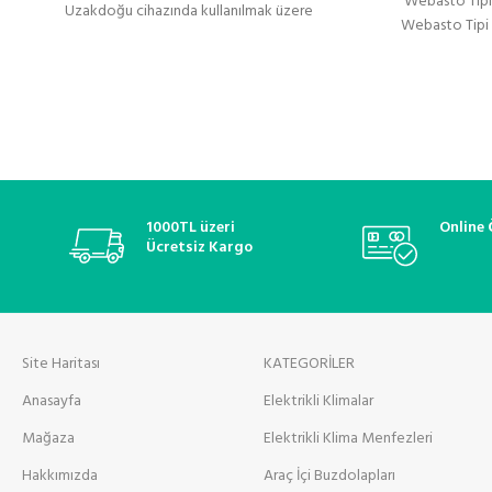
Webasto Tipi 
Uzakdoğu cihazında kullanılmak üzere
Webasto Tipi I
tasarlanmış yüksek kaliteli
1000TL üzeri
Online
Ücretsiz Kargo
Site Haritası
KATEGORİLER
Anasayfa
Elektrikli Klimalar
Mağaza
Elektrikli Klima Menfezleri
Hakkımızda
Araç İçi Buzdolapları