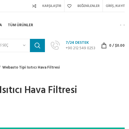
KARŞILAŞTIR
BEĞENILENLER
GIRIŞ /KAYIT
A
TÜM ÜRÜNLER
7/24 DESTEK
I SEÇ
0
/
$
0.00
+90 212 549 0253
Webasto Tipi Isıtıcı Hava Filtresi
sıtıcı Hava Filtresi