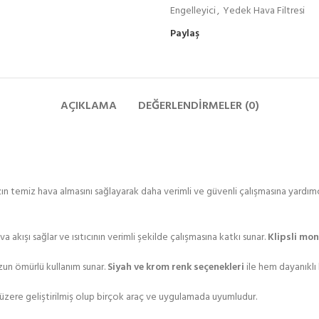
Engelleyici
,
Yedek Hava Filtresi
Paylaş
AÇIKLAMA
DEĞERLENDIRMELER (0)
zın temiz hava almasını sağlayarak daha verimli ve güvenli çalışmasına yardımc
kışı sağlar ve ısıtıcının verimli şekilde çalışmasına katkı sunar.
Klipsli mon
un ömürlü kullanım sunar.
Siyah ve krom renk seçenekleri
ile hem dayanıklı
k üzere geliştirilmiş olup birçok araç ve uygulamada uyumludur.