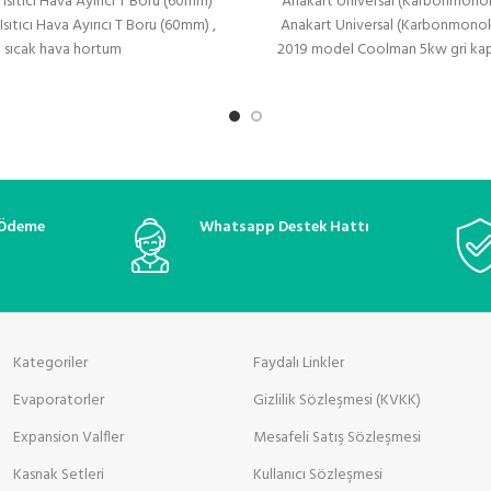
Isıtıcı Hava Ayırıcı T Boru (60mm)
Anakart Universal (Karbonmonok
sıtıcı Hava Ayırıcı T Boru (60mm) ,
Anakart Universal (Karbonmonoks
sıcak hava hortum
2019 model Coolman 5kw gri kapakl
uyumlu anakarttır. Ortamda ka
veya
 Ödeme
Whatsapp Destek Hattı
Kategoriler
Faydalı Linkler
Evaporatorler
Gizlilik Sözleşmesi (KVKK)
Expansion Valfler
Mesafeli Satış Sözleşmesi
Kasnak Setleri
Kullanıcı Sözleşmesi