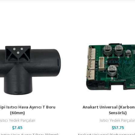
pi Isıtıcı Hava Ayırıcı T Boru
Anakart Universal (Karbo
(60mm)
Sensörlü)
Isıtıcı Yedek Parçaları
Isıtıcı Yedek Parçalar
$
7.45
$
57.75