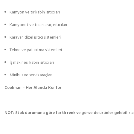
Kamyon ve tır kabin ısıtıcıları
Kamyonet ve ticari araç ısıtıcıları
Karavan dizel ısıtıcı sistemleri
Tekne ve yat ısıtma sistemleri
İş makinesi kabin ısıtıcıları
Minibüs ve servis araçları
Coolman – Her Alanda Konfor
NOT: Stok durumuna göre farklı renk ve görselde ürünler gelebilir an