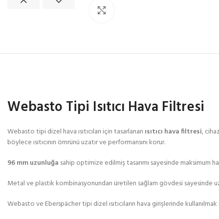
Click to enlarge
Webasto Tipi Isıtıcı Hava Filtresi
Webasto tipi dizel hava ısıtıcıları için tasarlanan
ısıtıcı hava filtresi
, ciha
böylece ısıtıcının ömrünü uzatır ve performansını korur.
96 mm uzunluğa
sahip optimize edilmiş tasarımı sayesinde maksimum hava a
Metal ve plastik kombinasyonundan üretilen sağlam gövdesi sayesinde uz
Webasto ve Eberspächer tipi dizel ısıtıcıların hava girişlerinde kullanılma