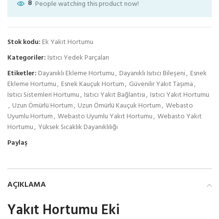
8
People watching this product now!
Stok kodu:
Ek Yakıt Hortumu
Kategoriler:
Isıtıcı Yedek Parçaları
Etiketler:
Dayanıklı Ekleme Hortumu
,
Dayanıklı Isıtıcı Bileşeni
,
Esnek
Ekleme Hortumu
,
Esnek Kauçuk Hortum
,
Güvenilir Yakıt Taşıma
,
Isıtıcı Sistemleri Hortumu
,
Isıtıcı Yakıt Bağlantısı
,
Isıtıcı Yakıt Hortumu
,
Uzun Ömürlü Hortum
,
Uzun Ömürlü Kauçuk Hortum
,
Webasto
Uyumlu Hortum
,
Webasto Uyumlu Yakıt Hortumu
,
Webasto Yakıt
Hortumu
,
Yüksek Sıcaklık Dayanıklılığı
Paylaş
AÇIKLAMA
Yakıt Hortumu Eki