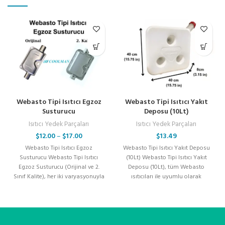
Webasto Tipi Isıtıcı Egzoz
Webasto Tipi Isıtıcı Yakıt
Susturucu
Deposu (10Lt)
Isıtıcı Yedek Parçaları
Isıtıcı Yedek Parçaları
$
12.00
–
$
17.00
$
13.49
Webasto Tipi Isıtıcı Egzoz
Webasto Tipi Isıtıcı Yakıt Deposu
Susturucu Webasto Tipi Isıtıcı
(10Lt) Webasto Tipi Isıtıcı Yakıt
Egzoz Susturucu (Orijinal ve 2.
Deposu (10Lt), tüm Webasto
Sınıf Kalite), her iki varyasyonuyla
ısıtıcıları ile uyumlu olarak
da tüm
tasarlanmıştır. Yüksek