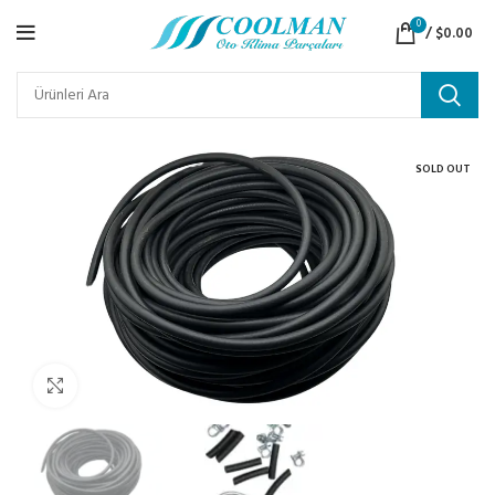
0
/
$
0.00
SOLD OUT
Click to enlarge