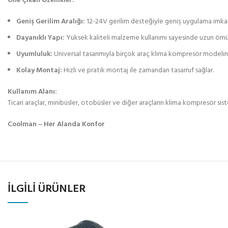
Öne Çıkan Özellikler:
Geniş Gerilim Aralığı:
12-24V gerilim desteğiyle geniş uygulama imkan
Dayanıklı Yapı:
Yüksek kaliteli malzeme kullanımı sayesinde uzun ömü
Uyumluluk:
Universal tasarımıyla birçok araç klima kompresör modeli
Kolay Montaj:
Hızlı ve pratik montaj ile zamandan tasarruf sağlar.
Kullanım Alanı:
Ticari araçlar, minibüsler, otobüsler ve diğer araçların klima kompresör sis
Coolman – Her Alanda Konfor
İLGILI ÜRÜNLER