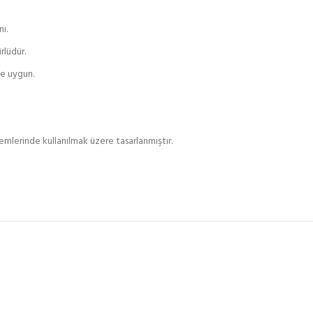
ı.
rlüdür.
ne uygun.
temlerinde kullanılmak üzere tasarlanmıştır.