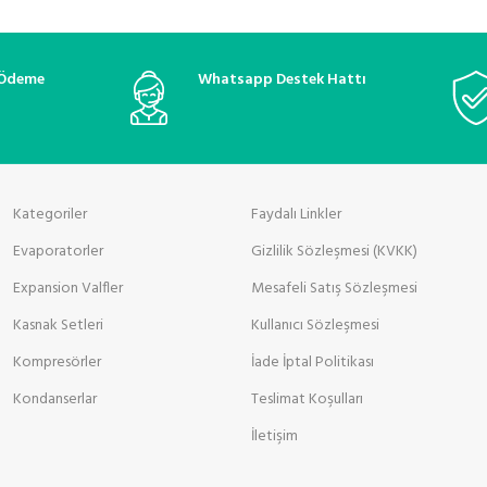
 Ödeme
Whatsapp Destek Hattı
Kategoriler
Faydalı Linkler
Evaporatorler
Gizlilik Sözleşmesi (KVKK)
Expansion Valfler
Mesafeli Satış Sözleşmesi
Kasnak Setleri
Kullanıcı Sözleşmesi
Kompresörler
İade İptal Politikası
Kondanserlar
Teslimat Koşulları
İletişim