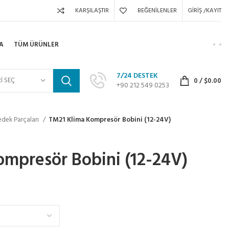
KARŞILAŞTIR
BEĞENILENLER
GIRIŞ /KAYIT
A
TÜM ÜRÜNLER
7/24 DESTEK
I SEÇ
0
/
$
0.00
+90 212 549 0253
edek Parçaları
TM21 Klima Kompresör Bobini (12-24V)
mpresör Bobini (12-24V)