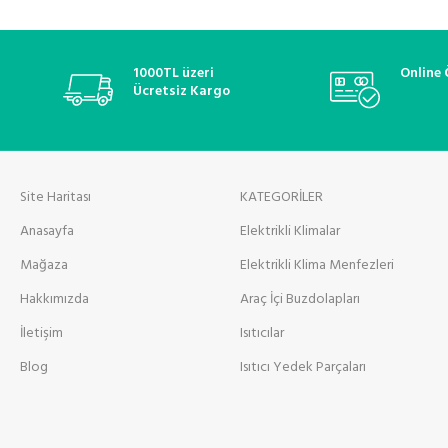
1000TL üzeri
Online
Ücretsiz Kargo
Site Haritası
KATEGORİLER
Anasayfa
Elektrikli Klimalar
Mağaza
Elektrikli Klima Menfezleri
Hakkımızda
Araç İçi Buzdolapları
İletişim
Isıtıcılar
Blog
Isıtıcı Yedek Parçaları