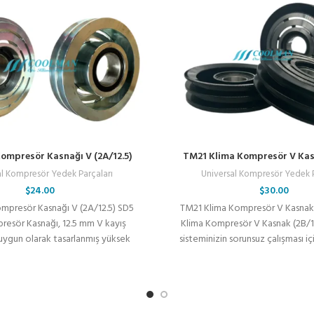
Kompresör Kasnağı V (2A/12.5)
TM21 Klima Kompresör V Kas
al Kompresör Yedek Parçaları
Universal Kompresör Yedek P
$
24.00
$
30.00
mpresör Kasnağı V (2A/12.5) SD5
TM21 Klima Kompresör V Kasnak
resör Kasnağı, 12.5 mm V kayış
Klima Kompresör V Kasnak (2B/17
 uygun olarak tasarlanmış yüksek
sisteminizin sorunsuz çalışması iç
kaliteli
dayanıklı