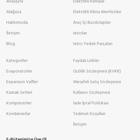
Anasayfa
Elektrikli Klimalar
Mağaza
Elektrikli Klima Menfezleri
Hakkımızda
Araç İçi Buzdolapları
İletişim
Isıtıcılar
Blog
Isıtıcı Yedek Parçaları
Kategoriler
Faydalı Linkler
Evaporatorler
Gizlilik Sözleşmesi (KVKK)
Expansion Valfler
Mesafeli Satış Sözleşmesi
Kasnak Setleri
Kullanıcı Sözleşmesi
Kompresörler
İade İptal Politikası
Kondanserlar
Teslimat Koşulları
İletişim
E-Bütenimize Üye Ol