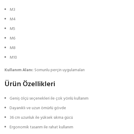
M3
M4
M5
M6
M8
M10
Kullanım Alanı:
Somunlu perçin uygulamaları
Ürün Özellikleri
Geniş ölçü seçenekleri ile çok yönlü kullanım
Dayanıklı ve uzun ömürlü gövde
36 cm uzunluk ile yüksek sıkma gücü
Ergonomik tasarım ile rahat kullanım