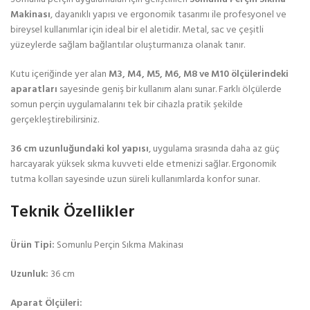
Makinası
, dayanıklı yapısı ve ergonomik tasarımı ile profesyonel ve
bireysel kullanımlar için ideal bir el aletidir. Metal, sac ve çeşitli
yüzeylerde sağlam bağlantılar oluşturmanıza olanak tanır.
Kutu içeriğinde yer alan
M3, M4, M5, M6, M8 ve M10 ölçülerindeki
aparatları
sayesinde geniş bir kullanım alanı sunar. Farklı ölçülerde
somun perçin uygulamalarını tek bir cihazla pratik şekilde
gerçekleştirebilirsiniz.
36 cm uzunluğundaki kol yapısı
, uygulama sırasında daha az güç
harcayarak yüksek sıkma kuvveti elde etmenizi sağlar. Ergonomik
tutma kolları sayesinde uzun süreli kullanımlarda konfor sunar.
Teknik Özellikler
Ürün Tipi:
Somunlu Perçin Sıkma Makinası
Uzunluk:
36 cm
Aparat Ölçüleri: