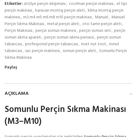
Etiketler:
atölye perçin ekipmanı
,
coolman perçin makinası
,
el tipi
perçin makinası
,
karavan montaj perçin aleti
,
klima montaj perçin
makinesi
,
m3 m4 m5 m6 m8 m10 perçin makinası
,
Manuel
,
Manuel
Perçin Sıkma Makinası
,
metal perçin aleti
,
oto tamir perçin aleti
,
Perçin Makinası
,
perçin somun makinesi
,
perçin somun seti
,
perçin
somun sıkma aparatı
,
perçin somun sıkma pensesi
,
perçin somun
tabancası
,
profesyonel perçin tabancası
,
rivet nut tool
,
rivnut
tabancası
,
sac perçin makinesi
,
somun perçin aleti
,
Somunlu Perçin
Sıkma Makinası
Paylaş
AÇIKLAMA
Somunlu Perçin Sıkma Makinası
(M3–M10)
Somunlu perçin uygulamaları için geliştirilen
Somunlu Perçin Sıkma