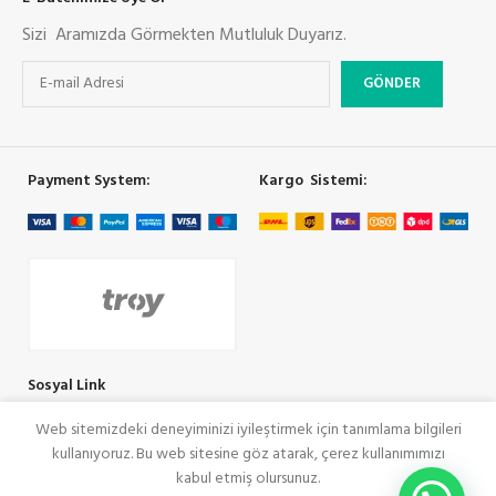
Sizi Aramızda Görmekten Mutluluk Duyarız.
Payment System:
Kargo Sistemi:
Sosyal Link
Web sitemizdeki deneyiminizi iyileştirmek için tanımlama bilgileri
kullanıyoruz. Bu web sitesine göz atarak, çerez kullanımımızı
COOLMAN
SeoRey Tarafından Yapılmıştır. Tüm Hakları Saklıdır
kabul etmiş olursunuz.