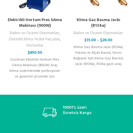
Elektrikli Hortum Pres Sıkma
Klima Gaz Basma Jackı
Makinası (900W)
(R134a)
Bakım ve Onarım Ekipmanları
,
Bakım ve Onarım Ekipmanları
Elektrikli Klima Yedek Parçaları
,
$
15.00
–
$
28.00
Hortumlar
Klima Gaz Basma Jackı (R134a)
$
850.00
Yüksek ve Alçak Basınç Servis
Bağlantı Seti Klima Gaz Basma
Coolman Elektrikli Hortum Pres
Jackı (R134a), R134a gazlı araç
Sıkma Makinası (900W) Araç
klima sistemlerinde profesyonel
ve güvenilir çözümler için
geliştirilen Coolman Elektrikli
Hortum Pres
1000TL üzeri
Ücretsiz Kargo