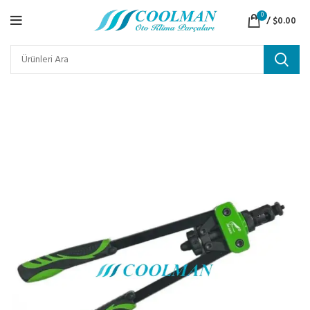
0
/
$
0.00