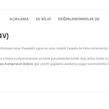
AÇIKLAMA
EK BILGI
DEĞERLENDIRMELER (0)
4V)
rmans sunar. Dayanıklı yapısı ve uzun ömürlü tasarımı ile klima sisteminizin ve
 oto klima kompresörlerinin en kritik parçalarından biridir. Araç klima tamiri v
nası Kompresör Bobini
gibi çeşitli uygulama alanlarına uygun seçeneklerle d