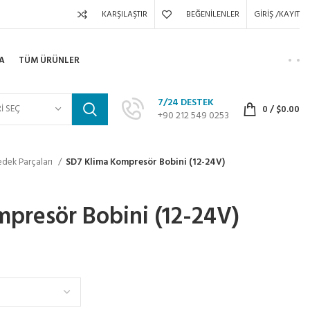
KARŞILAŞTIR
BEĞENILENLER
GIRIŞ /KAYIT
A
TÜM ÜRÜNLER
7/24 DESTEK
I SEÇ
0
/
$
0.00
+90 212 549 0253
edek Parçaları
SD7 Klima Kompresör Bobini (12-24V)
presör Bobini (12-24V)