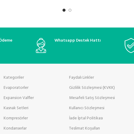
 Ödeme
Whatsapp Destek Hattı
Kategoriler
Faydalı Linkler
Evaporatorler
Gizlilik Sözleşmesi (KVKK)
Expansion Valfler
Mesafeli Satış Sözleşmesi
Kasnak Setleri
Kullanıcı Sözleşmesi
Kompresörler
İade İptal Politikası
Kondanserlar
Teslimat Koşulları