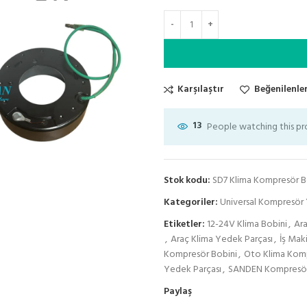
Karşılaştır
Beğenilenler
13
People watching this p
Stok kodu:
SD7 Klima Kompresör Bo
Kategoriler:
Universal Kompresör 
Etiketler:
12-24V Klima Bobini
,
Ara
,
Araç Klima Yedek Parçası
,
İş Mak
Kompresör Bobini
,
Oto Klima Kom
Yedek Parçası
,
SANDEN Kompresör
Paylaş