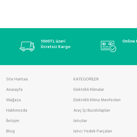
1000TL üzeri
Online
Ücretsiz Kargo
Site Haritası
KATEGORİLER
Anasayfa
Elektrikli Klimalar
Mağaza
Elektrikli Klima Menfezleri
Hakkımızda
Araç İçi Buzdolapları
İletişim
Isıtıcılar
Blog
Isıtıcı Yedek Parçaları