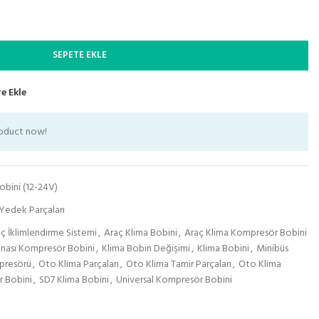
SEPETE EKLE
e Ekle
roduct now!
bini (12-24V)
Yedek Parçaları
ç İklimlendirme Sistemi
,
Araç Klima Bobini
,
Araç Klima Kompresör Bobini
inası Kompresör Bobini
,
Klima Bobin Değişimi
,
Klima Bobini
,
Minibüs
presörü
,
Oto Klima Parçaları
,
Oto Klima Tamir Parçaları
,
Oto Klima
 Bobini
,
SD7 Klima Bobini
,
Universal Kompresör Bobini