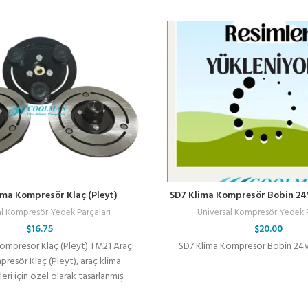
ma Kompresör Klaç (Pleyt)
SD7 Klima Kompresör Bobin 24V
al Kompresör Yedek Parçaları
Universal Kompresör Yedek P
$
16.75
$
20.00
ompresör Klaç (Pleyt) TM21 Araç
SD7 Klima Kompresör Bobin 24V 
resör Klaç (Pleyt), araç klima
ri için özel olarak tasarlanmış
dayanıklı ve