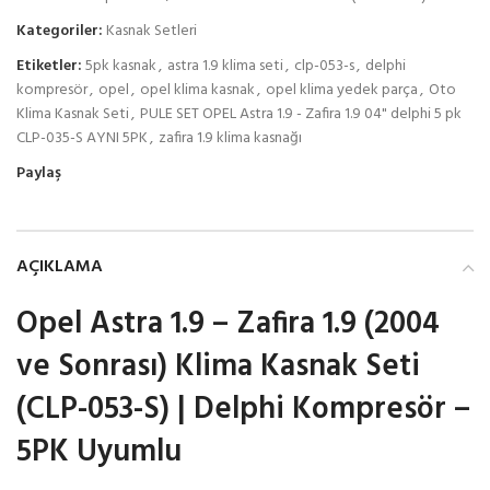
Kategoriler:
Kasnak Setleri
Etiketler:
5pk kasnak
,
astra 1.9 klima seti
,
clp-053-s
,
delphi
kompresör
,
opel
,
opel klima kasnak
,
opel klima yedek parça
,
Oto
Klima Kasnak Seti
,
PULE SET OPEL Astra 1.9 - Zafira 1.9 04" delphi 5 pk
CLP-035-S AYNI 5PK
,
zafira 1.9 klima kasnağı
Paylaş
AÇIKLAMA
Opel Astra 1.9 – Zafira 1.9 (2004
ve Sonrası) Klima Kasnak Seti
(CLP-053-S) | Delphi Kompresör –
5PK Uyumlu