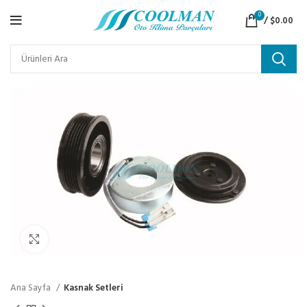
0
/
$
0.00
Click to enlarge
Ana Sayfa
Kasnak Setleri