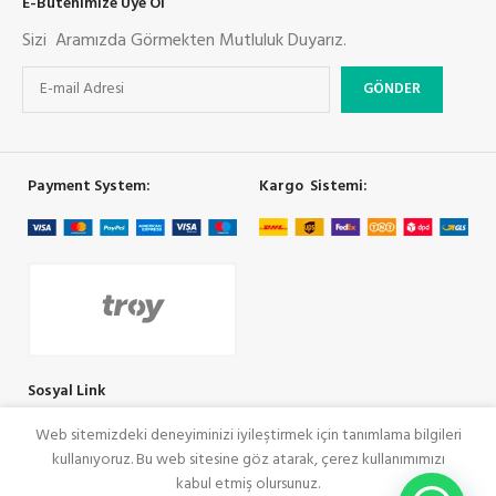
E-Bütenimize Üye Ol
Sizi Aramızda Görmekten Mutluluk Duyarız.
Payment System:
Kargo Sistemi:
Sosyal Link
Web sitemizdeki deneyiminizi iyileştirmek için tanımlama bilgileri
kullanıyoruz. Bu web sitesine göz atarak, çerez kullanımımızı
COOLMAN
SeoRey Tarafından Yapılmıştır. Tüm Hakları Saklıdır
kabul etmiş olursunuz.