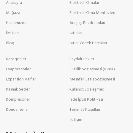
Anasayfa
Elektrikli Klimalar
Mağaza
Elektrikli Klima Menfezleri
Hakkımızda
Araç İçi Buzdolapları
İletişim
Isıtıcılar
Blog
Isıtıcı Yedek Parçaları
Kategoriler
Faydalı Linkler
Evaporatorler
Gizlilik Sözleşmesi (KVKK)
Expansion Valfler
Mesafeli Satış Sözleşmesi
Kasnak Setleri
Kullanıcı Sözleşmesi
Kompresörler
İade İptal Politikası
Kondanserlar
Teslimat Koşulları
İletişim