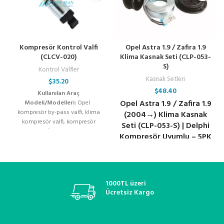
Kompresör Kontrol Valfi
Opel Astra 1.9 / Zafira 1.9
(CLCV-020)
Klima Kasnak Seti (CLP-053-
S)
Kontrol Valfler
Kasnak Setleri
$
35.20
$
48.40
Kullanılan Araç
Opel Astra 1.9 / Zafira 1.9
Modeli/Modelleri:
Opel
kompresör by-pass valfi, klima
(2004→) Klima Kasnak
kompresör valfi, kompresör
Seti (CLP-053-S) | Delphi
kontrol valfi, klima kompresör
Kompresör Uyumlu – 5PK
flatörü, denso kompresör valfi,
Kayış Tipi
valeo klima valfi, zexel kompresör
valfi, sanden kompresör kontrol
valfi, zigzel klima valfi, oto klima
yedek parça, kompresör elektrikli
1000TL üzeri
valfi, klima basınç regülatörü,
Ücretsiz Kargo
soğutucu akışkan valfi, klima
sistemleri, araç klima onarım valfi,
termostatik kontrol valfi, oto