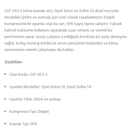
CLP-053-S klima kasnak seti, Opel Astra ve Zafira 1.9 dizel motorlu
modeller (2004 ve sonrası) için özel olarak tasarlanmıştır. Delphi
kompresörlerle uyumlu olan bu set, 5PK kayış tipine sahiptir. Yüksek
kaliteli malzeme kullanımı sayesinde uzun ömürlü ve verimli bir
performans sunar. Sessiz çalışma özelliğiyle konforlu bir sürüş deneyimi
sağlar. Kolay montaj imkânı ile servis süreçlerini hızlandırır ve klima
sisteminizin verimli çalışmasını destekler.
Özellikler:
Ürün Kodu: CLP-053-S
Uyumlu Modeller: Opel Astra 1.9, Opel Zafira 1.9
Uyumlu Yıllar: 2004 ve sonrası
Kompresör Tipi: Delphi
Kasnak Tipi: 5PK