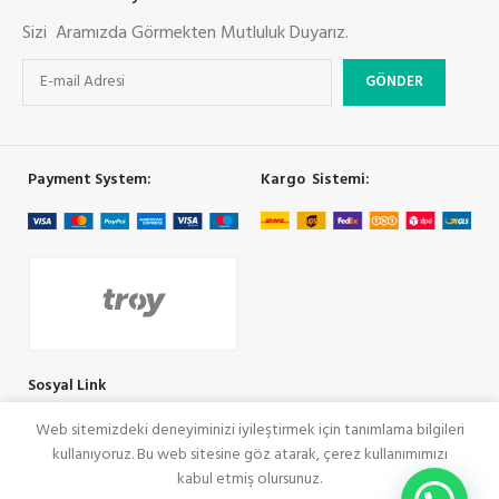
Sizi Aramızda Görmekten Mutluluk Duyarız.
Payment System:
Kargo Sistemi:
Sosyal Link
Web sitemizdeki deneyiminizi iyileştirmek için tanımlama bilgileri
kullanıyoruz. Bu web sitesine göz atarak, çerez kullanımımızı
COOLMAN
SeoRey Tarafından Yapılmıştır. Tüm Hakları Saklıdır
kabul etmiş olursunuz.