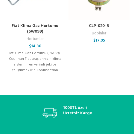
Fiat Klima Gaz Hortumu
CLP-020-B
(6W099)
Bobinler
Hortumlar
$
17.05
$
14.30
Fiat Klima Gaz Hortumu (6W099) –
Coolman Fiat araçlarınızın klima
sistemini en verimli şekilde
çalıştırmak için Coolman’dan
yüksek kaliteli Klima
1000TL üzeri
Ücretsiz Kargo