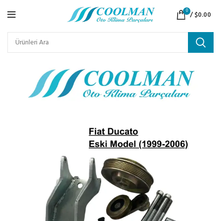
0
/
$
0.00