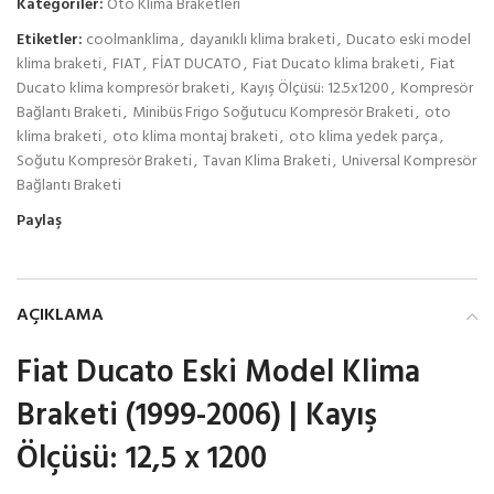
Kategoriler:
Oto Klima Braketleri
Etiketler:
coolmanklima
,
dayanıklı klima braketi
,
Ducato eski model
klima braketi
,
FIAT
,
FİAT DUCATO
,
Fiat Ducato klima braketi
,
Fiat
Ducato klima kompresör braketi
,
Kayış Ölçüsü: 12.5x1200
,
Kompresör
Bağlantı Braketi
,
Minibüs Frigo Soğutucu Kompresör Braketi
,
oto
klima braketi
,
oto klima montaj braketi
,
oto klima yedek parça
,
Soğutu Kompresör Braketi
,
Tavan Klima Braketi
,
Universal Kompresör
Bağlantı Braketi
Paylaş
AÇIKLAMA
Fiat Ducato Eski Model Klima
Braketi (1999-2006) | Kayış
Ölçüsü: 12,5 x 1200