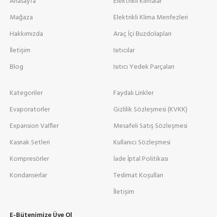
Anasayfa
Elektrikli Klimalar
Mağaza
Elektrikli Klima Menfezleri
Hakkımızda
Araç İçi Buzdolapları
İletişim
Isıtıcılar
Blog
Isıtıcı Yedek Parçaları
Kategoriler
Faydalı Linkler
Evaporatorler
Gizlilik Sözleşmesi (KVKK)
Expansion Valfler
Mesafeli Satış Sözleşmesi
Kasnak Setleri
Kullanıcı Sözleşmesi
Kompresörler
İade İptal Politikası
Kondanserlar
Teslimat Koşulları
İletişim
E-Bütenimize Üye Ol