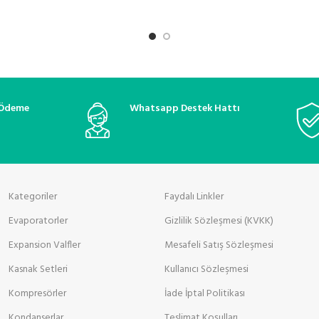
 Ödeme
Whatsapp Destek Hattı
Kategoriler
Faydalı Linkler
Evaporatorler
Gizlilik Sözleşmesi (KVKK)
Expansion Valfler
Mesafeli Satış Sözleşmesi
Kasnak Setleri
Kullanıcı Sözleşmesi
Kompresörler
İade İptal Politikası
Kondanserlar
Teslimat Koşulları