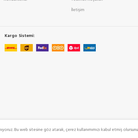
İletişim
Kargo Sistemi:
nıyoruz. Bu web sitesine göz atarak, çerez kullanımımızı kabul etmiş olursunu
COOLMAN
SeoRey Tarafından Yapılmıştır. Tüm Hakları Saklıdır