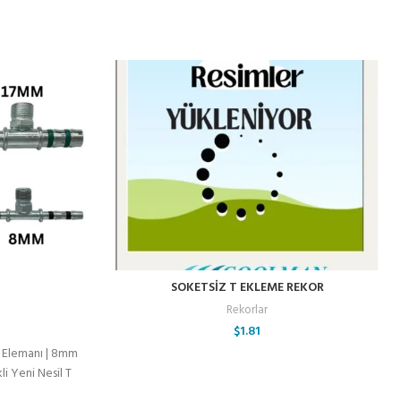
SOKETSİZ T EKLEME REKOR
Rekorlar
$
1.81
ı Elemanı | 8mm
 Yeni Nesil T