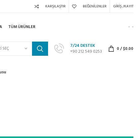
KARŞILAŞTIR
BEĞENILENLER
GIRIŞ /KAYIT
A
TÜM ÜRÜNLER
7/24 DESTEK
I SEÇ
0
/
$
0.00
+90 212 549 0253
usu