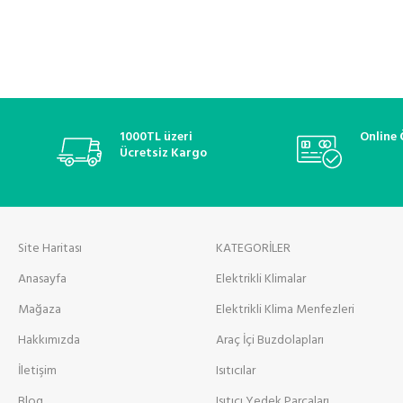
1000TL üzeri
Online
Ücretsiz Kargo
Site Haritası
KATEGORİLER
Anasayfa
Elektrikli Klimalar
Mağaza
Elektrikli Klima Menfezleri
Hakkımızda
Araç İçi Buzdolapları
İletişim
Isıtıcılar
Blog
Isıtıcı Yedek Parçaları