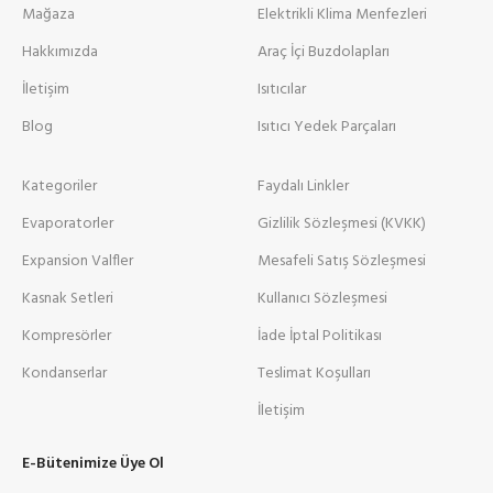
Mağaza
Elektrikli Klima Menfezleri
Hakkımızda
Araç İçi Buzdolapları
İletişim
Isıtıcılar
Blog
Isıtıcı Yedek Parçaları
Kategoriler
Faydalı Linkler
Evaporatorler
Gizlilik Sözleşmesi (KVKK)
Expansion Valfler
Mesafeli Satış Sözleşmesi
Kasnak Setleri
Kullanıcı Sözleşmesi
Kompresörler
İade İptal Politikası
Kondanserlar
Teslimat Koşulları
İletişim
E-Bütenimize Üye Ol