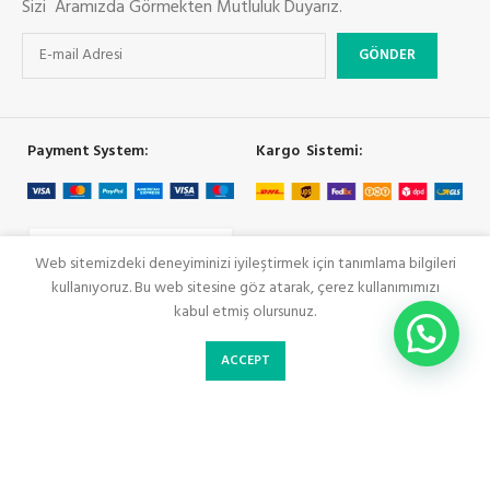
Sizi Aramızda Görmekten Mutluluk Duyarız.
Payment System:
Kargo Sistemi:
Web sitemizdeki deneyiminizi iyileştirmek için tanımlama bilgileri
kullanıyoruz. Bu web sitesine göz atarak, çerez kullanımımızı
kabul etmiş olursunuz.
Sosyal Link
0
ACCEPT
Mağaza
Beğendiklerim
Cart
Hesabım
COOLMAN
SeoRey Tarafından Yapılmıştır. Tüm Hakları Saklıdır