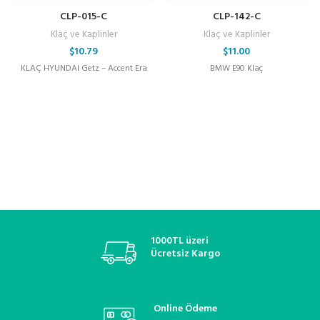
CLP-015-C
CLP-142-C
Klaç ve Kaplinler
Klaç ve Kaplinler
$
10.79
$
11.00
KLAÇ HYUNDAI Getz – Accent Era
BMW E90 Klaç
1000TL üzeri
Ücretsiz Kargo
Online Ödeme