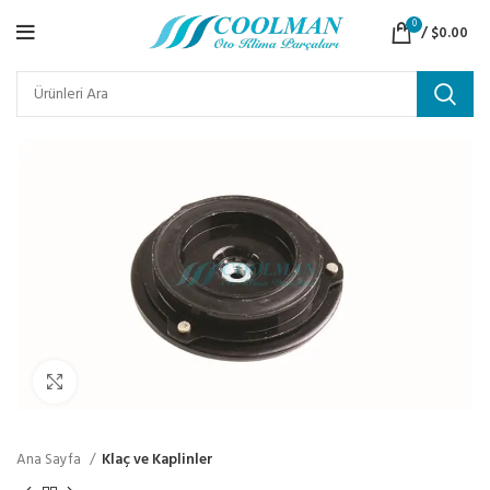
0
/
$
0.00
Click to enlarge
Ana Sayfa
Klaç ve Kaplinler