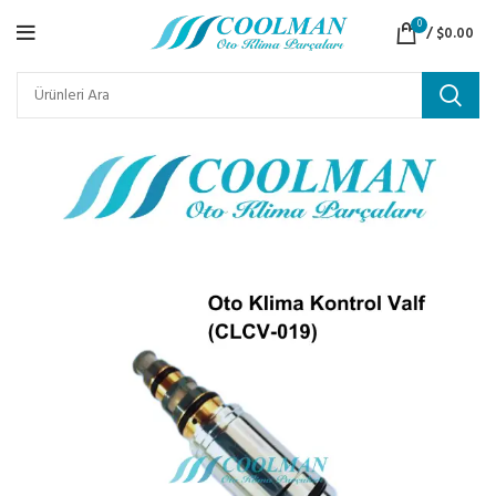
0
/
$
0.00