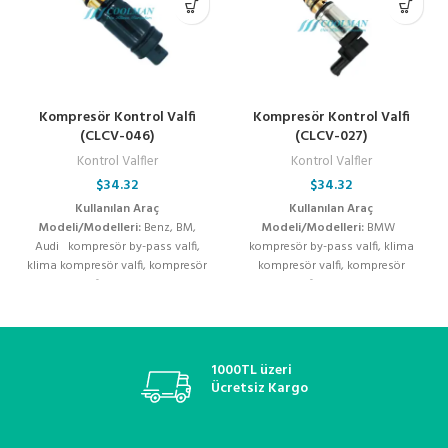
Kompresör Kontrol Valfi
Kompresör Kontrol Valfi
(CLCV-046)
(CLCV-027)
Kontrol Valfler
Kontrol Valfler
$
34.32
$
34.32
Kullanılan Araç
Kullanılan Araç
Modeli/Modelleri:
Benz, BM,
Modeli/Modelleri:
BMW
Audi kompresör by-pass valfi,
kompresör by-pass valfi, klima
klima kompresör valfi, kompresör
kompresör valfi, kompresör
kontrol valfi, klima kompresör
kontrol valfi, klima kompresör
flatörü, denso kompresör valfi,
flatörü, denso kompresör valfi,
valeo klima valfi, zexel kompresör
valeo klima valfi, zexel kompresör
valfi, sanden kompresör kontrol
valfi, sanden kompresör kontrol
valfi, zigzel klima valfi, oto klima
valfi, zigzel klima valfi, oto klima
1000TL üzeri
yedek parça, kompresör elektrikli
yedek parça, kompresör elektrikli
Ücretsiz Kargo
valfi, klima basınç regülatörü,
valfi, klima basınç regülatörü,
soğutucu akışkan valfi, klima
soğutucu akışkan valfi, klima
sistemleri, araç klima onarım valfi,
sistemleri, araç klima onarım valfi,