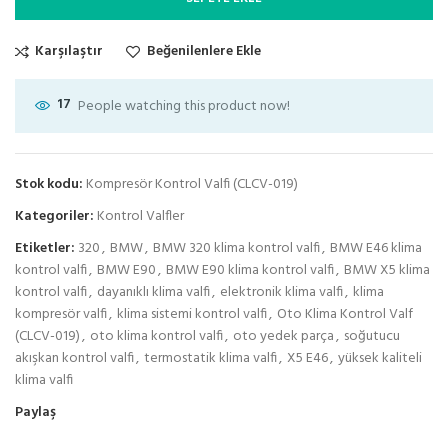
Karşılaştır
Beğenilenlere Ekle
17
People watching this product now!
Stok kodu:
Kompresör Kontrol Valfi (CLCV-019)
Kategoriler:
Kontrol Valfler
Etiketler:
320
,
BMW
,
BMW 320 klima kontrol valfi
,
BMW E46 klima
kontrol valfi
,
BMW E90
,
BMW E90 klima kontrol valfi
,
BMW X5 klima
kontrol valfi
,
dayanıklı klima valfi
,
elektronik klima valfi
,
klima
kompresör valfi
,
klima sistemi kontrol valfi
,
Oto Klima Kontrol Valf
(CLCV-019)
,
oto klima kontrol valfi
,
oto yedek parça
,
soğutucu
akışkan kontrol valfi
,
termostatik klima valfi
,
X5 E46
,
yüksek kaliteli
klima valfi
Paylaş