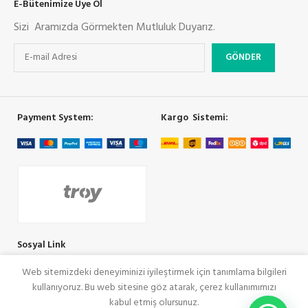
E-Bütenimize Üye Ol
Sizi Aramızda Görmekten Mutluluk Duyarız.
Payment System:
Kargo Sistemi:
Sosyal Link
Web sitemizdeki deneyiminizi iyileştirmek için tanımlama bilgileri
kullanıyoruz. Bu web sitesine göz atarak, çerez kullanımımızı
COOLMAN
SeoRey Tarafından Yapılmıştır. Tüm Hakları Saklıdır
kabul etmiş olursunuz.