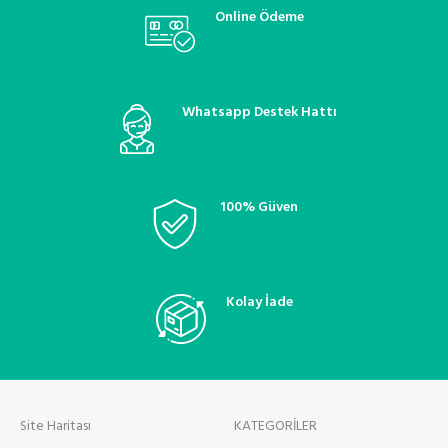
termostatik kontrol valfi, oto
termostatik kontrol valfi, oto
Online Ödeme
klima bakım ve onarım
klima bakım ve onarım
Whatsapp Destek Hattı
100% Güven
Kolay İade
Site Haritası
KATEGORİLER