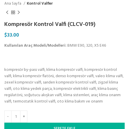
Ana Sayfa
Kontrol Valfler
Kompresör Kontrol Valfi (CLCV-019)
$
33.00
Kullanılan Araç Modeli/Modelleri:
BMW E90, 320, X5 E46
kompresör by-pass valfi, klima kompresör valfi, kompresör kontrol
valfi, klima kompresör flatörü, denso kompresör valfi, valeo klima valfi,
zexel kompresör valfi, sanden kompresör kontrol valfi, zigzel klima
valfi, oto klima yedek parça, kompresör elektrikli valfi, klima basınç
regülatörü, soğutucu akışkan valfi, klima sistemleri, araç klima onarım
valfi, termostatik kontrol valfi, oto klima bakım ve onarım
SEPETE EKLE