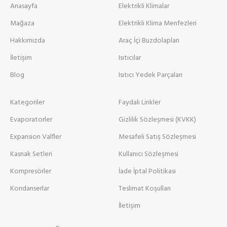
Anasayfa
Elektrikli Klimalar
Mağaza
Elektrikli Klima Menfezleri
Hakkımızda
Araç İçi Buzdolapları
İletişim
Isıtıcılar
Blog
Isıtıcı Yedek Parçaları
Kategoriler
Faydalı Linkler
Evaporatorler
Gizlilik Sözleşmesi (KVKK)
Expansion Valfler
Mesafeli Satış Sözleşmesi
Kasnak Setleri
Kullanıcı Sözleşmesi
Kompresörler
İade İptal Politikası
Kondanserlar
Teslimat Koşulları
İletişim