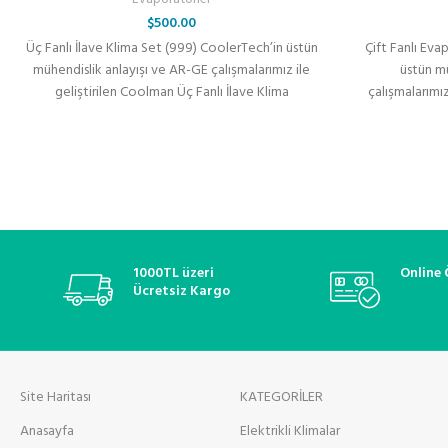
$
500.00
Üç Fanlı İlave Klima Set (999) CoolerTech’in üstün
Çift Fanlı Ev
mühendislik anlayışı ve AR-GE çalışmalarımız ile
üstün m
geliştirilen Coolman Üç Fanlı İlave Klima
çalışmalarımı
Fanl
1000TL üzeri
Online
Ücretsiz Kargo
Site Haritası
KATEGORİLER
Anasayfa
Elektrikli Klimalar