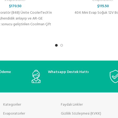
$
170.50
$
115.50
aporatör (848) Ünite CoolerTech’in
404 Mini Evap Soğuk 12V Bor
ühendislik anlayışı ve AR-GE
z sonucu geliştirilen Coolman Çift
ı Evaporatör (848), geniş
 Ödeme
Whatsapp Destek Hattı
Kategoriler
Faydalı Linkler
Evaporatorler
Gizlilik Sözleşmesi (KVKK)