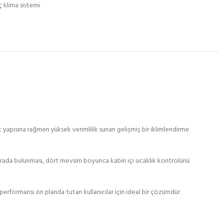
aç klima sistemi
 yapısına rağmen yüksek verimlilik sunan gelişmiş bir iklimlendirme
 arada bulunması, dört mevsim boyunca kabin içi sıcaklık kontrolünü
performansı ön planda tutan kullanıcılar için ideal bir çözümdür.