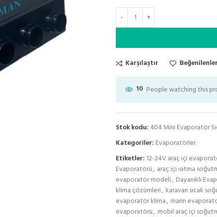
Karşılaştır
Beğenilenler
10
People watching this p
Stok kodu:
404 Mini Evaporatör S
Kategoriler:
Evaporatörler
Etiketler:
12-24V araç içi evaporat
Evaporatörü
,
araç içi ısıtma soğut
evaporatör modeli
,
Dayanıklı Eva
klima çözümleri
,
karavan sıcak soğu
evaporatör klima
,
marin evaporatö
evaporatörü
,
mobil araç içi soğut