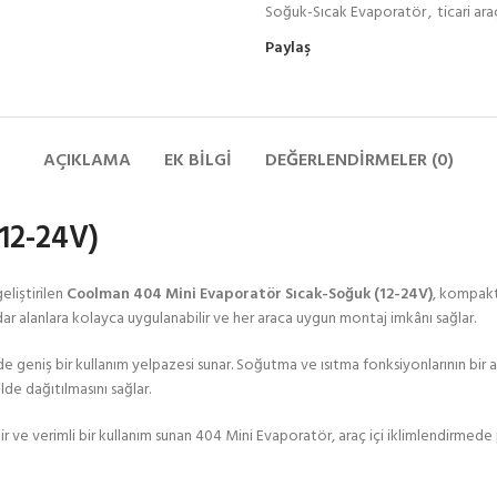
Soğuk-Sıcak Evaporatör
,
ticari ar
Paylaş
AÇIKLAMA
EK BILGI
DEĞERLENDIRMELER (0)
12-24V)
eliştirilen
Coolman 404 Mini Evaporatör Sıcak-Soğuk (12-24V)
, kompakt
 dar alanlara kolayca uygulanabilir ve her araca uygun montaj imkânı sağlar.
de geniş bir kullanım yelpazesi sunar. Soğutma ve ısıtma fonksiyonlarının bir
lde dağıtılmasını sağlar.
r ve verimli bir kullanım sunan 404 Mini Evaporatör, araç içi iklimlendirmede 