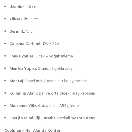
Uzunluk:
40 cm
Yükseklik:
15 cm
Derinlik:
15 cm
Çalışma Gerilimi:
12V / 24V
Fonksiyonlar:
Sıcak – Soğuk üfleme
Menfez Yapısı:
Standart çoklu çıkış
Montaj:
Panel üstü / panel altı kolay montaj
Kullanım Alanı:
Dar ve orta ölçekli araç kabinleri
Malzeme:
Yüksek dayanımlı ABS gövde
Enerji Verimliliği:
Düşük tüketimli motor sistemi
Coolman – Her Alanda Konfor