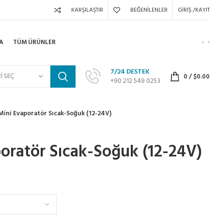
KARŞILAŞTIR
BEĞENILENLER
GIRIŞ /KAYIT
A
TÜM ÜRÜNLER
7/24 DESTEK
I SEÇ
0
/
$
0.00
+90 212 549 0253
ini Evaporatör Sıcak-Soğuk (12-24V)
oratör Sıcak-Soğuk (12-24V)