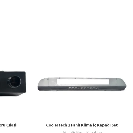
ru Çıkışlı
Coolertech 2 Fanlı Klima İç Kapağı Set
Minibüs Klima Kapakları