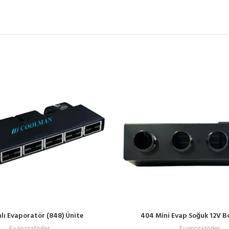
nlı Evaporatör (848) Ünite
404 Mini Evap Soğuk 12V Bo
Evaporatörler
Evaporatörler