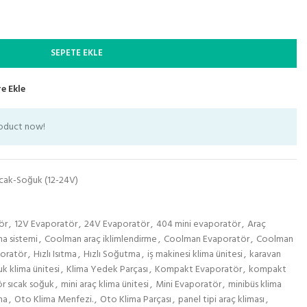
SEPETE EKLE
e Ekle
roduct now!
ıcak-Soğuk (12-24V)
ör
,
12V Evaporatör
,
24V Evaporatör
,
404 mini evaporatör
,
Araç
ma sistemi
,
Coolman araç iklimlendirme
,
Coolman Evaporatör
,
Coolman
poratör
,
Hızlı Isıtma
,
Hızlı Soğutma
,
iş makinesi klima ünitesi
,
karavan
k klima ünitesi
,
Klima Yedek Parçası
,
Kompakt Evaporatör
,
kompakt
r sıcak soğuk
,
mini araç klima ünitesi
,
Mini Evaporatör
,
minibüs klima
ma
,
Oto Klima Menfezi.
,
Oto Klima Parçası
,
panel tipi araç kliması
,