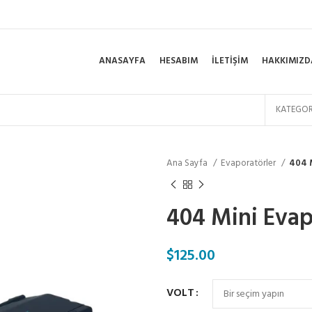
ANASAYFA
HESABIM
İLETIŞIM
HAKKIMIZD
KATEGOR
Ana Sayfa
Evaporatörler
404 M
404 Mini Evap
$
125.00
VOLT