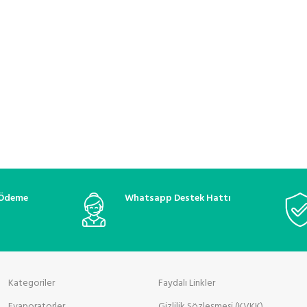
 Ödeme
Whatsapp Destek Hattı
Kategoriler
Faydalı Linkler
Evaporatorler
Gizlilik Sözleşmesi (KVKK)