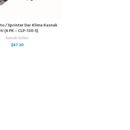
to / Sprinter Dar Klima Kasnak
ti (6 PK – CLP-130-S)
Kasnak Setleri
$
47.30