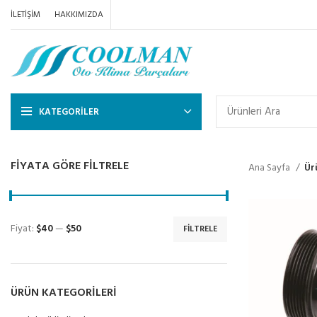
İLETIŞIM
HAKKIMIZDA
KATEGORILER
FIYATA GÖRE FILTRELE
Ana Sayfa
Ür
Fiyat:
$40
—
$50
FILTRELE
ÜRÜN KATEGORILERI