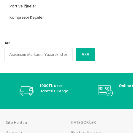
Port ve İğneler
Kompresör Keçeleri
Ara
ARA
1000TL üzeri
Online
Ücretsiz Kargo
Site Haritası
KATEGORİLER
Anasayfa
Elektrikli Klimalar