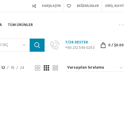
KARŞILAŞTIR
BEĞENILENLER
GIRIŞ /KAYIT
A
TÜM ÜRÜNLER
7/24 DESTEK
I SEÇ
0
/
$
0.00
+90 212 549 0253
12
18
24