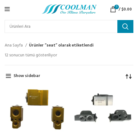
0
/
$
0.00
Ana Sayfa
Ürünler “seat” olarak etiketlendi
12 sonucun tümü gösteriliyor
Show sidebar