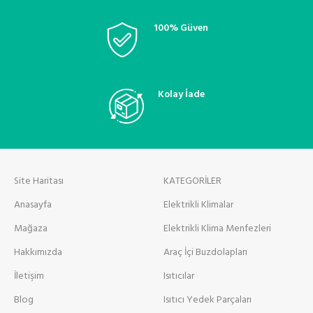
100% Güven
Kolay İade
Site Haritası
KATEGORİLER
Anasayfa
Elektrikli Klimalar
Mağaza
Elektrikli Klima Menfezleri
Hakkımızda
Araç İçi Buzdolapları
İletişim
Isıtıcılar
Blog
Isıtıcı Yedek Parçaları