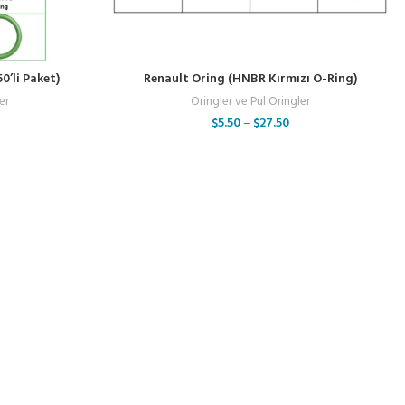
0’li Paket)
Renault Oring (HNBR Kırmızı O-Ring)
er
Oringler ve Pul Oringler
$
5.50
–
$
27.50