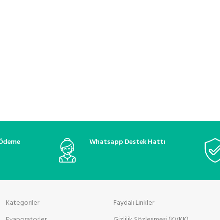
 Ödeme
Whatsapp Destek Hattı
Kategoriler
Faydalı Linkler
Evaporatorler
Gizlilik Sözleşmesi (KVKK)