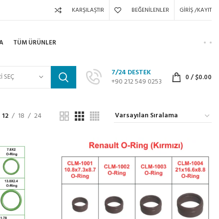
KARŞILAŞTIR
BEĞENILENLER
GIRIŞ /KAYIT
A
TÜM ÜRÜNLER
7/24 DESTEK
I SEÇ
0
/
$
0.00
+90 212 549 0253
12
18
24