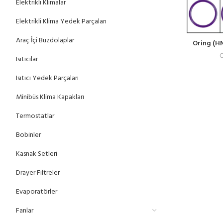
Elektrikli Klimalar
Elektrikli Klima Yedek Parçaları
Araç İçi Buzdolaplar
Oring (HN
O
Isıtıcılar
Isıtıcı Yedek Parçaları
Minibüs Klima Kapakları
Termostatlar
Bobinler
Kasnak Setleri
Drayer Filtreler
Evaporatörler
Fanlar