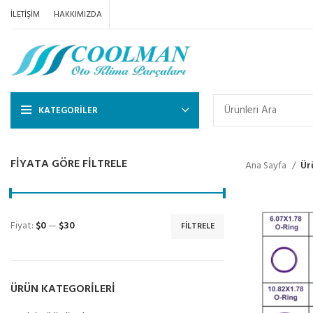
İLETIŞIM
HAKKIMIZDA
KATEGORILER
FIYATA GÖRE FILTRELE
Ana Sayfa
Ür
Fiyat:
$0
—
$30
FILTRELE
ÜRÜN KATEGORILERI