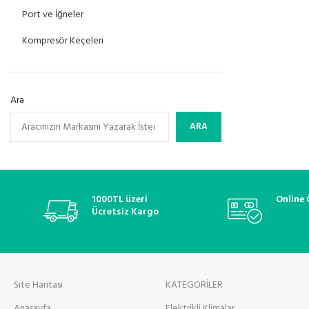
Port ve İğneler
Kompresör Keçeleri
Ara
ARA
1000TL üzeri
Online
Ücretsiz Kargo
Site Haritası
KATEGORİLER
Anasayfa
Elektrikli Klimalar