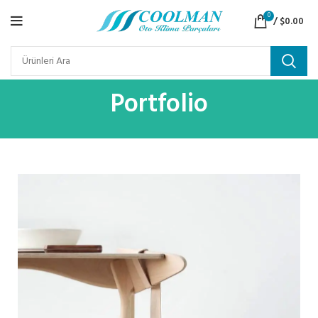
0
/
$
0.00
Portfolio