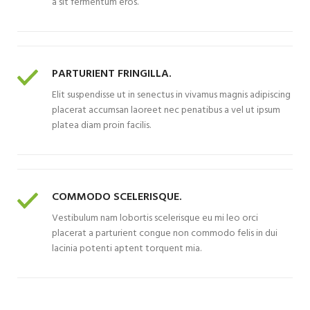
a sit fermentum eros.
PARTURIENT FRINGILLA.
Elit suspendisse ut in senectus in vivamus magnis adipiscing
placerat accumsan laoreet nec penatibus a vel ut ipsum
platea diam proin facilis.
COMMODO SCELERISQUE.
Vestibulum nam lobortis scelerisque eu mi leo orci
placerat a parturient congue non commodo felis in dui
lacinia potenti aptent torquent mia.